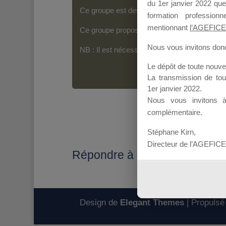
du 1er janvier 2022 que
Ce groupe est destiné aux Organismes de For
formation professio
mentionnant
l’AGEFICE
Ce groupe propose un forum dédié au support
Nous vous invitons donc 
NB : Il est nécessaire d’être
inscrit(e)
pour p
Le dépôt de toute nouv
La transmission de to
1er janvier 2022.
Nous vous invitons 
complémentaire.
Stéphane Kirn,
Directeur de l’AGEFICE
Répondre à : mdd2017
Design de
Elegant Themes
| Propulsé