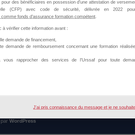
 pour des bénéficiaires en possession d’une attestation de versement
mation qui souhaitent répondre à l’Appel à Propositions Mallette du 
nnelle (CFP) avec code de sécurité, délivrée en 2022 pour
 comme fonds d’assurance formation compétent
.
 sur lequel il est possible de laisser un message ou poser une quest
à vérifier cette information avant :
ouvoir rejoindre ce groupe
elle demande de financement,
ute demande de remboursement concernant une formation réalisée p
à vous rapprocher des services de l’Urssaf pour toute dema
Accueil
Forum
J'ai pris connaissance du message et je ne souhaite pl
 par
WordPress