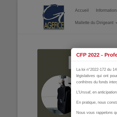
Accueil
Information
Mallette du Dirigeant
MALL
CFP 2022 - Prof
La loi n°2022-172 du 14 
législatives qui ont p
Groupe Public
il y
confrères du fonds inter
L’Urssaf,
en anticipation 
En pratique, nous cons
Nous vous rappelons que