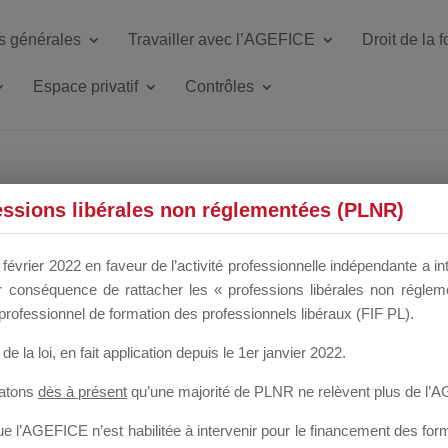
s générales
Travailler avec l’AGEFICE
Droit de la 
Espace privatif
Contrôles
ETTE DU DIR
essions libérales non réglementées (PLNR)
février 2022 en faveur de l’activité professionnelle indépendante a in
our conséquence de rattacher les « professions libérales non régl
 a un mois
professionnel de formation des professionnels libéraux (FIF PL).
de la loi
, en fait application depuis le 1er janvier 2022.
tatons
dès à présent
qu’une majorité de PLNR ne relèvent plus de l’
 l’AGEFICE n’est habilitée à intervenir pour le financement des forma