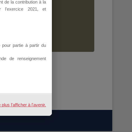
 de la contribution à la
Dirigeant.
 l’exercice 2021, et
ion.
our partie à partir du
nde de renseignement
us l'afficher à l'avenir.