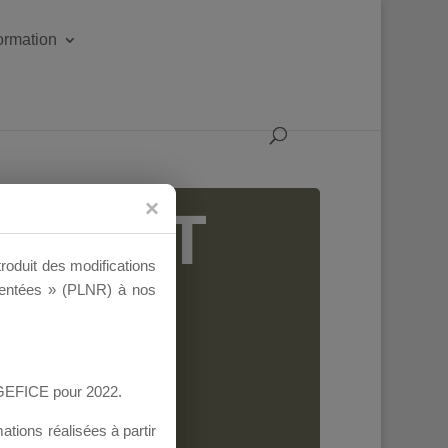
formation
IGEANT
troduit des modifications
ementées » (PLNR) à nos
AGEFICE pour 2022.
tions réalisées à partir