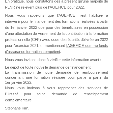
En pratique, nous constatons
dès à présent
qu’une majorité de
il y a un mois
PLNR ne relèvent plus de l’AGEFICE pour 2022.
Nous vous rappelons que l’AGEFICE n’est habilitée à
intervenir pour le financement des formations réalisées à partir
du 1er janvier 2022 que pour des bénéficiaires en possession
d’une attestation de versement de la contribution à la formation
professionnelle (CFP) avec code de sécurité, délivrée en 2022
Ce groupe est destiné aux Organismes de
pour l’exercice 2021, et mentionnant
l’AGEFICE comme fonds
Formation qui souhaitent répondre à l’Appel à
d’assurance formation compétent
.
Propositions Mallette du Dirigeant.
Nous vous invitons donc à vérifier cette information avant :
Ce groupe propose un forum dédié au support
Le dépôt de toute nouvelle demande de financement,
sur lequel il est possible de laisser un message
La transmission de toute demande de remboursement
ou poser une question.
concernant une formation réalisée pour partie à partir du
1er janvier 2022.
NB : Il est nécessaire d’être
inscrit(e)
pour
Nous vous invitons à vous rapprocher des services de
pouvoir rejoindre ce groupe
l’Urssaf pour toute demande de renseignement
complémentaire.
Stéphane Kirn,