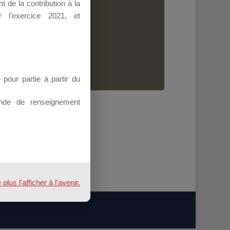
 de la contribution à la
Dirigeant.
 l’exercice 2021, et
ion.
our partie à partir du
nde de renseignement
us l'afficher à l'avenir.