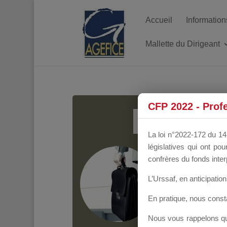
Accueil
Information
Mallette du Dirigeant
MALL
CFP 2022 - Prof
La loi n°2022-172 du 14 
législatives qui ont p
Groupe Public
il y
confrères du fonds inter
L’Urssaf,
en anticipation 
En pratique, nous cons
Nous vous rappelons que