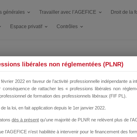
s générales
Travailler avec l’AGEFICE
Droit de la 
Espace privatif
Contrôles
ETTE DU DIR
essions libérales non réglementées (PLNR)
février 2022 en faveur de l’activité professionnelle indépendante a in
our conséquence de rattacher les « professions libérales non régl
 a un mois
professionnel de formation des professionnels libéraux (FIF PL).
de la loi
, en fait application depuis le 1er janvier 2022.
tatons
dès à présent
qu’une majorité de PLNR ne relèvent plus de l’
 l’AGEFICE n’est habilitée à intervenir pour le financement des forma