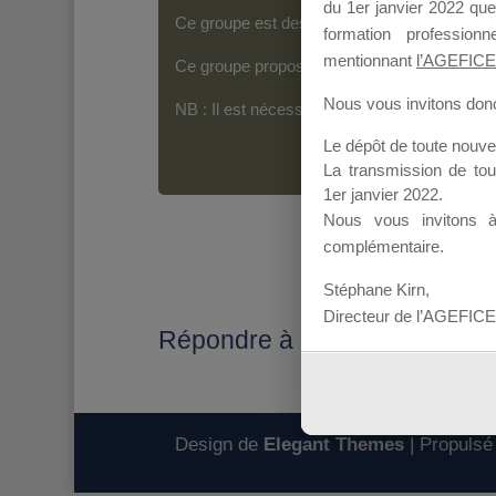
du 1er janvier 2022 que
Ce groupe est destiné aux Organismes de For
formation professio
mentionnant
l’AGEFICE
Ce groupe propose un forum dédié au support
Nous vous invitons donc 
NB : Il est nécessaire d’être
inscrit(e)
pour p
Le dépôt de toute nouv
La transmission de to
1er janvier 2022.
Nous vous invitons 
complémentaire.
Stéphane Kirn,
Directeur de l’AGEFICE
Répondre à : réponse
Design de
Elegant Themes
| Propulsé