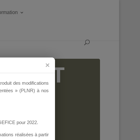
formation
IGEANT
troduit des modifications
ementées » (PLNR) à nos
AGEFICE pour 2022.
tions réalisées à partir