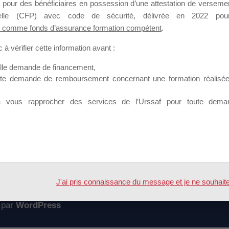
 pour des bénéficiaires en possession d’une attestation de versement
mation qui souhaitent répondre à l’Appel à Propositions Mallette du 
nnelle (CFP) avec code de sécurité, délivrée en 2022 pour
 comme fonds d’assurance formation compétent
.
 sur lequel il est possible de laisser un message ou poser une quest
à vérifier cette information avant :
ouvoir rejoindre ce groupe
elle demande de financement,
ute demande de remboursement concernant une formation réalisée p
à vous rapprocher des services de l’Urssaf pour toute dema
Accueil
Forum
J'ai pris connaissance du message et je ne souhaite pl
 par
WordPress