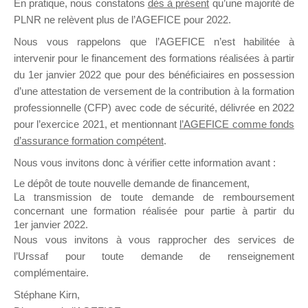
En pratique, nous constatons
dès à présent
qu’une majorité de
il y a un mois
PLNR ne relèvent plus de l’AGEFICE pour 2022.
Nous vous rappelons que l’AGEFICE n’est habilitée à
intervenir pour le financement des formations réalisées à partir
du 1er janvier 2022 que pour des bénéficiaires en possession
d’une attestation de versement de la contribution à la formation
professionnelle (CFP) avec code de sécurité, délivrée en 2022
Ce groupe est destiné aux Organismes de
pour l’exercice 2021, et mentionnant
l’AGEFICE comme fonds
Formation qui souhaitent répondre à l’Appel à
d’assurance formation compétent
.
Propositions Mallette du Dirigeant.
Nous vous invitons donc à vérifier cette information avant :
Ce groupe propose un forum dédié au support
Le dépôt de toute nouvelle demande de financement,
sur lequel il est possible de laisser un message
La transmission de toute demande de remboursement
ou poser une question.
concernant une formation réalisée pour partie à partir du
1er janvier 2022.
NB : Il est nécessaire d’être
inscrit(e)
pour
Nous vous invitons à vous rapprocher des services de
pouvoir rejoindre ce groupe
l’Urssaf pour toute demande de renseignement
complémentaire.
Stéphane Kirn,