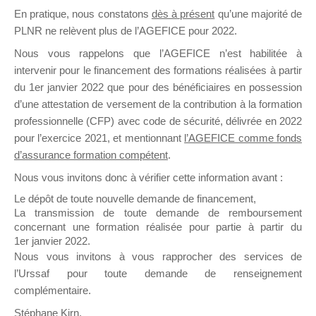
En pratique, nous constatons
dès à présent
qu’une majorité de
il y a un mois
PLNR ne relèvent plus de l’AGEFICE pour 2022.
Nous vous rappelons que l’AGEFICE n’est habilitée à
intervenir pour le financement des formations réalisées à partir
du 1er janvier 2022 que pour des bénéficiaires en possession
d’une attestation de versement de la contribution à la formation
Ce groupe est destiné aux Organismes de
professionnelle (CFP) avec code de sécurité, délivrée en 2022
Formation qui souhaitent répondre à l’Appel à
pour l’exercice 2021, et mentionnant
l’AGEFICE comme fonds
Propositions Mallette du Dirigeant.
d’assurance formation compétent
.
Nous vous invitons donc à vérifier cette information avant :
Ce groupe propose un forum dédié au support
sur lequel il est possible de laisser un message
Le dépôt de toute nouvelle demande de financement,
ou poser une question.
La transmission de toute demande de remboursement
concernant une formation réalisée pour partie à partir du
NB : Il est nécessaire d’être
inscrit(e)
pour
1er janvier 2022.
pouvoir rejoindre ce groupe
Nous vous invitons à vous rapprocher des services de
l’Urssaf pour toute demande de renseignement
complémentaire.
Stéphane Kirn,