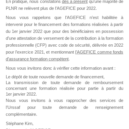
En pratique, nous constatons
dès à présent
qu’une majorité de
il y a un mois
PLNR ne relèvent plus de l’AGEFICE pour 2022.
Nous vous rappelons que l’AGEFICE n’est habilitée à
intervenir pour le financement des formations réalisées à partir
du 1er janvier 2022 que pour des bénéficiaires en possession
d’une attestation de versement de la contribution à la formation
professionnelle (CFP) avec code de sécurité, délivrée en 2022
Ce groupe est destiné aux Organismes de
pour l’exercice 2021, et mentionnant
l’AGEFICE comme fonds
Formation qui souhaitent répondre à l’Appel à
d’assurance formation compétent
.
Propositions Mallette du Dirigeant.
Nous vous invitons donc à vérifier cette information avant :
Ce groupe propose un forum dédié au support
Le dépôt de toute nouvelle demande de financement,
sur lequel il est possible de laisser un message
La transmission de toute demande de remboursement
ou poser une question.
concernant une formation réalisée pour partie à partir du
1er janvier 2022.
NB : Il est nécessaire d’être
inscrit(e)
pour
Nous vous invitons à vous rapprocher des services de
pouvoir rejoindre ce groupe
l’Urssaf pour toute demande de renseignement
complémentaire.
Stéphane Kirn,