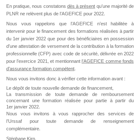
En pratique, nous constatons
dès à présent
qu’une majorité de
il y a un mois
PLNR ne relèvent plus de l’AGEFICE pour 2022.
Nous vous rappelons que l’AGEFICE n’est habilitée à
intervenir pour le financement des formations réalisées à partir
du 1er janvier 2022 que pour des bénéficiaires en possession
d’une attestation de versement de la contribution à la formation
Ce groupe est destiné aux Organismes de
professionnelle (CFP) avec code de sécurité, délivrée en 2022
Formation qui souhaitent répondre à l’Appel à
pour l’exercice 2021, et mentionnant
l’AGEFICE comme fonds
Propositions Mallette du Dirigeant.
d’assurance formation compétent
.
Nous vous invitons donc à vérifier cette information avant :
Ce groupe propose un forum dédié au support
sur lequel il est possible de laisser un message
Le dépôt de toute nouvelle demande de financement,
ou poser une question.
La transmission de toute demande de remboursement
concernant une formation réalisée pour partie à partir du
NB : Il est nécessaire d’être
inscrit(e)
pour
1er janvier 2022.
pouvoir rejoindre ce groupe
Nous vous invitons à vous rapprocher des services de
l’Urssaf pour toute demande de renseignement
complémentaire.
Stéphane Kirn,