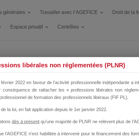
s générales
Travailler avec l’AGEFICE
Droit de la 
Espace privatif
Contrôles
ETTE DU DIR
essions libérales non réglementées (PLNR)
février 2022 en faveur de l’activité professionnelle indépendante a in
our conséquence de rattacher les « professions libérales non régl
 a un mois
professionnel de formation des professionnels libéraux (FIF PL).
de la loi
, en fait application depuis le 1er janvier 2022.
tatons
dès à présent
qu’une majorité de PLNR ne relèvent plus de l’
 l’AGEFICE n’est habilitée à intervenir pour le financement des forma