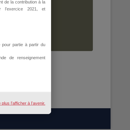
 de la contribution à la
Dirigeant.
 l’exercice 2021, et
ion.
our partie à partir du
nde de renseignement
us l'afficher à l'avenir.