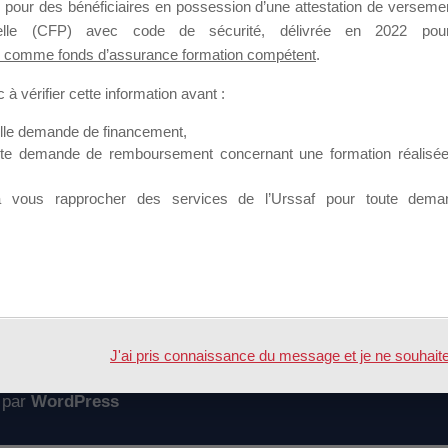
 pour des bénéficiaires en possession d’une attestation de versement
mation qui souhaitent répondre à l’Appel à Propositions Mallette du 
nnelle (CFP) avec code de sécurité, délivrée en 2022 pour
 comme fonds d’assurance formation compétent
.
 sur lequel il est possible de laisser un message ou poser une quest
à vérifier cette information avant :
ouvoir rejoindre ce groupe
elle demande de financement,
ute demande de remboursement concernant une formation réalisée p
à vous rapprocher des services de l’Urssaf pour toute dema
Accueil
Forum
ormateur (mallette du dirigeant)
J'ai pris connaissance du message et je ne souhaite pl
 par
WordPress