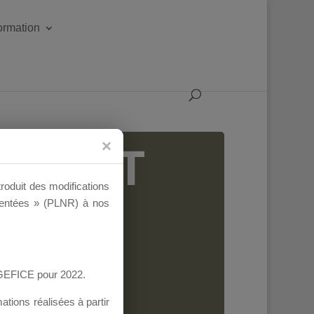
formation
IGEANT
troduit des modifications
ementées » (PLNR) à nos
AGEFICE pour 2022.
tions réalisées à partir