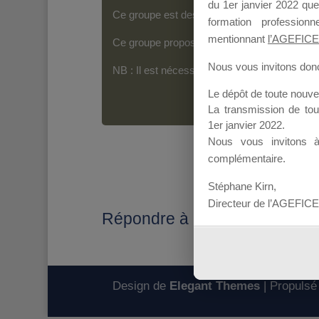
du 1er janvier 2022 que
Ce groupe est destiné aux Organismes de For
formation professio
mentionnant
l’AGEFICE
Ce groupe propose un forum dédié au support
Nous vous invitons donc 
NB : Il est nécessaire d’être
inscrit(e)
pour p
Le dépôt de toute nouv
La transmission de to
1er janvier 2022.
Nous vous invitons 
complémentaire.
Stéphane Kirn,
Directeur de l’AGEFICE
Répondre à : Changement de f
Design de
Elegant Themes
| Propulsé