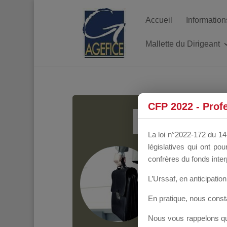
Accueil
Information
Mallette du Dirigeant
MALL
CFP 2022 - Prof
La loi n°2022-172 du 14 
législatives qui ont p
Groupe Public
il y
confrères du fonds inter
L’Urssaf,
en anticipation 
En pratique, nous cons
Nous vous rappelons que