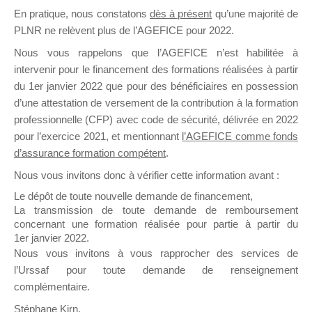
En pratique, nous constatons
dès à présent
qu’une majorité de
il y a un mois
PLNR ne relèvent plus de l’AGEFICE pour 2022.
Nous vous rappelons que l’AGEFICE n’est habilitée à
intervenir pour le financement des formations réalisées à partir
du 1er janvier 2022 que pour des bénéficiaires en possession
d’une attestation de versement de la contribution à la formation
Ce groupe est destiné aux Organismes de
professionnelle (CFP) avec code de sécurité, délivrée en 2022
Formation qui souhaitent répondre à l’Appel à
pour l’exercice 2021, et mentionnant
l’AGEFICE comme fonds
Propositions Mallette du Dirigeant.
d’assurance formation compétent
.
Nous vous invitons donc à vérifier cette information avant :
Ce groupe propose un forum dédié au support
sur lequel il est possible de laisser un message
Le dépôt de toute nouvelle demande de financement,
ou poser une question.
La transmission de toute demande de remboursement
concernant une formation réalisée pour partie à partir du
NB : Il est nécessaire d’être
inscrit(e)
pour
1er janvier 2022.
pouvoir rejoindre ce groupe
Nous vous invitons à vous rapprocher des services de
l’Urssaf pour toute demande de renseignement
complémentaire.
Stéphane Kirn,