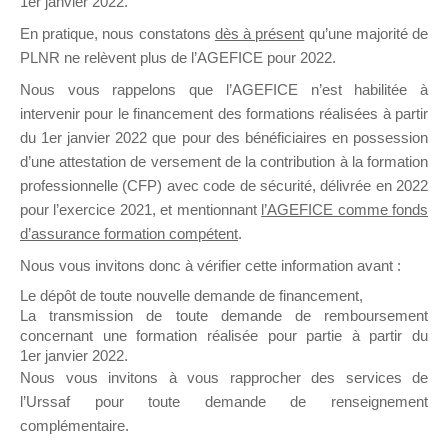
1er janvier 2022.
il y a un mois
En pratique, nous constatons
dès à présent
qu’une majorité de
PLNR ne relèvent plus de l’AGEFICE pour 2022.
Nous vous rappelons que l’AGEFICE n’est habilitée à
intervenir pour le financement des formations réalisées à partir
du 1er janvier 2022 que pour des bénéficiaires en possession
d’une attestation de versement de la contribution à la formation
Ce groupe est destiné aux Organismes de
professionnelle (CFP) avec code de sécurité, délivrée en 2022
Formation qui souhaitent répondre à l’Appel à
pour l’exercice 2021, et mentionnant
l’AGEFICE comme fonds
Propositions Mallette du Dirigeant.
d’assurance formation compétent
.
Ce groupe propose un forum dédié au support
Nous vous invitons donc à vérifier cette information avant :
sur lequel il est possible de laisser un message
Le dépôt de toute nouvelle demande de financement,
ou poser une question.
La transmission de toute demande de remboursement
concernant une formation réalisée pour partie à partir du
NB : Il est nécessaire d’être
inscrit(e)
pour
1er janvier 2022.
pouvoir rejoindre ce groupe
Nous vous invitons à vous rapprocher des services de
l’Urssaf pour toute demande de renseignement
complémentaire.