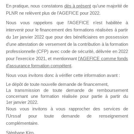
En pratique, nous constatons
dès à présent
qu’une majorité de
il y a un mois
PLNR ne relèvent plus de l’AGEFICE pour 2022.
Nous vous rappelons que l’AGEFICE n’est habilitée à
intervenir pour le financement des formations réalisées à partir
du 1er janvier 2022 que pour des bénéficiaires en possession
d’une attestation de versement de la contribution à la formation
Ce groupe est destiné aux Organismes de
professionnelle (CFP) avec code de sécurité, délivrée en 2022
Formation qui souhaitent répondre à l’Appel à
pour l’exercice 2021, et mentionnant
l’AGEFICE comme fonds
Propositions Mallette du Dirigeant.
d’assurance formation compétent
.
Nous vous invitons donc à vérifier cette information avant :
Ce groupe propose un forum dédié au support
sur lequel il est possible de laisser un message
Le dépôt de toute nouvelle demande de financement,
ou poser une question.
La transmission de toute demande de remboursement
concernant une formation réalisée pour partie à partir du
NB : Il est nécessaire d’être
inscrit(e)
pour
1er janvier 2022.
pouvoir rejoindre ce groupe
Nous vous invitons à vous rapprocher des services de
l’Urssaf pour toute demande de renseignement
complémentaire.
Stéphane Kirn,