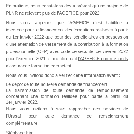
En pratique, nous constatons
dès à présent
qu’une majorité de
il y a un mois
PLNR ne relèvent plus de l’AGEFICE pour 2022.
Nous vous rappelons que l’AGEFICE n’est habilitée à
intervenir pour le financement des formations réalisées à partir
du 1er janvier 2022 que pour des bénéficiaires en possession
d’une attestation de versement de la contribution à la formation
Ce groupe est destiné aux Organismes de
professionnelle (CFP) avec code de sécurité, délivrée en 2022
Formation qui souhaitent répondre à l’Appel à
pour l’exercice 2021, et mentionnant
l’AGEFICE comme fonds
Propositions Mallette du Dirigeant.
d’assurance formation compétent
.
Nous vous invitons donc à vérifier cette information avant :
Ce groupe propose un forum dédié au support
sur lequel il est possible de laisser un message
Le dépôt de toute nouvelle demande de financement,
ou poser une question.
La transmission de toute demande de remboursement
concernant une formation réalisée pour partie à partir du
NB : Il est nécessaire d’être
inscrit(e)
pour
1er janvier 2022.
pouvoir rejoindre ce groupe
Nous vous invitons à vous rapprocher des services de
l’Urssaf pour toute demande de renseignement
complémentaire.
Stéphane Kirn,