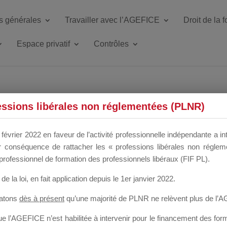
s générales
Travailler avec l’AGEFICE
Droit de la 
Espace privatif
Contrôles
ETTE DU DIR
essions libérales non réglementées (PLNR)
février 2022 en faveur de l’activité professionnelle indépendante a in
our conséquence de rattacher les « professions libérales non régl
 a un mois
professionnel de formation des professionnels libéraux (FIF PL).
de la loi
, en fait application depuis le 1er janvier 2022.
tatons
dès à présent
qu’une majorité de PLNR ne relèvent plus de l’
 l’AGEFICE n’est habilitée à intervenir pour le financement des forma