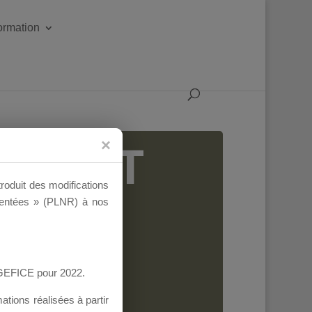
formation
IGEANT
troduit des modifications
ementées » (PLNR) à nos
AGEFICE pour 2022.
tions réalisées à partir