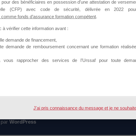
 pour des bénéficiaires en possession d’une attestation de versement
mation qui souhaitent répondre à l’Appel à Propositions Mallette du 
nnelle (CFP) avec code de sécurité, délivrée en 2022 pour
 comme fonds d’assurance formation compétent
.
 sur lequel il est possible de laisser un message ou poser une quest
à vérifier cette information avant :
ouvoir rejoindre ce groupe
elle demande de financement,
ute demande de remboursement concernant une formation réalisée p
à vous rapprocher des services de l’Urssaf pour toute dema
Accueil
Forum
s sessions et promotion [Contenu public]
J'ai pris connaissance du message et je ne souhaite pl
 par
WordPress