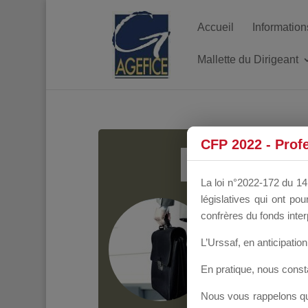
Accueil
Information
Mallette du Dirigeant
MALL
CFP 2022 - Prof
La loi n°2022-172 du 14 
législatives qui ont p
Groupe Public
il y
confrères du fonds inter
L’Urssaf,
en anticipation 
En pratique, nous cons
Nous vous rappelons que