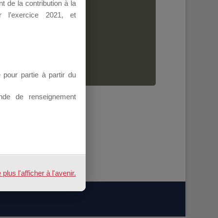
 de la contribution à la
Dirigeant.
 l’exercice 2021, et
ion.
our partie à partir du
nde de renseignement
us l'afficher à l'avenir.