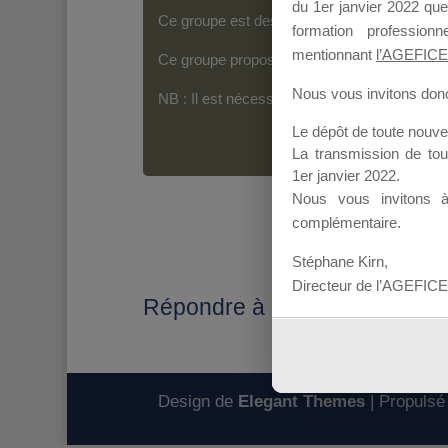
du 1er janvier 2022 que
Ce groupe est destiné aux Organismes de For
formation professio
mentionnant
l’AGEFICE
Ce groupe propose un forum dédié au support
Nous vous invitons donc 
NB : Il est nécessaire d’être
inscrit(e)
pour p
Le dépôt de toute nouv
La transmission de to
1er janvier 2022.
Nous vous invitons 
complémentaire.
Stéphane Kirn,
Directeur de l’AGEFICE
Répondre à : Mise en ligne de
Design de
Elegant Themes
| Propulsé