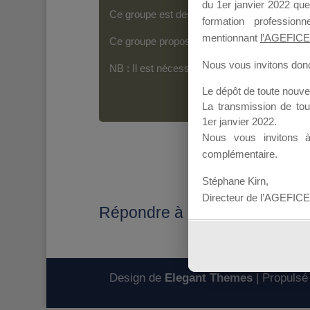
du 1er janvier 2022 que
Ce groupe est destiné aux Organismes de For
formation professio
mentionnant
l’AGEFICE
Ce groupe propose un forum dédié au support
Nous vous invitons donc 
NB : Il est nécessaire d’être
inscrit(e)
pour p
Le dépôt de toute nouv
La transmission de to
1er janvier 2022.
Nous vous invitons 
complémentaire.
Stéphane Kirn,
Directeur de l’AGEFICE
Répondre à : information glob
Design de
Elegant Themes
| Propulsé