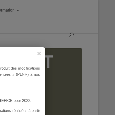
formation
IGEANT
troduit des modifications
ementées » (PLNR) à nos
AGEFICE pour 2022.
tions réalisées à partir