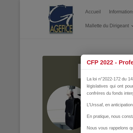
Accueil
Information
Mallette du Dirigeant
MALL
CFP 2022 - Prof
La loi n°2022-172 du 14 
législatives qui ont p
Groupe Public
il y
confrères du fonds inter
L’Urssaf,
en anticipation 
En pratique, nous cons
Nous vous rappelons que