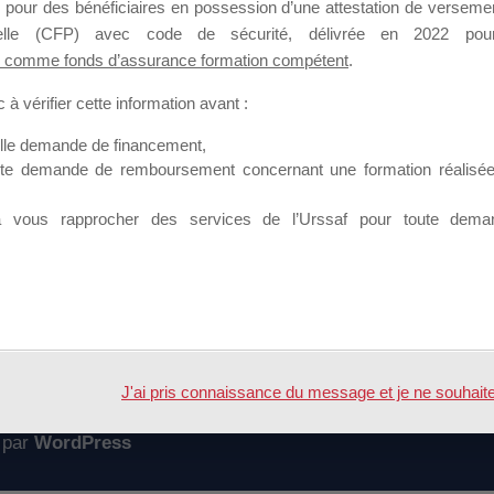
 pour des bénéficiaires en possession d’une attestation de versement
mation qui souhaitent répondre à l’Appel à Propositions Mallette du 
nnelle (CFP) avec code de sécurité, délivrée en 2022 pour
 comme fonds d’assurance formation compétent
.
 sur lequel il est possible de laisser un message ou poser une quest
à vérifier cette information avant :
ouvoir rejoindre ce groupe
elle demande de financement,
ute demande de remboursement concernant une formation réalisée p
à vous rapprocher des services de l’Urssaf pour toute dema
Accueil
Forum
ale pour les OF
J'ai pris connaissance du message et je ne souhaite pl
 par
WordPress