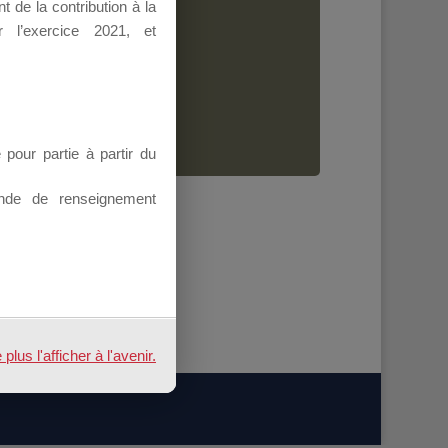
 de la contribution à la
Dirigeant.
 l’exercice 2021, et
ion.
our partie à partir du
nde de renseignement
us l'afficher à l'avenir.