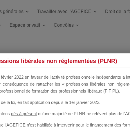
s générales
Travailler avec l’AGEFICE
Droit de la 
Espace privatif
Contrôles
ETTE DU DIR
essions libérales non réglementées (PLNR)
février 2022 en faveur de l’activité professionnelle indépendante a in
our conséquence de rattacher les « professions libérales non régl
 a un mois
professionnel de formation des professionnels libéraux (FIF PL).
de la loi
, en fait application depuis le 1er janvier 2022.
tatons
dès à présent
qu’une majorité de PLNR ne relèvent plus de l’
 l’AGEFICE n’est habilitée à intervenir pour le financement des forma