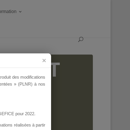
formation
IGEANT
troduit des modifications
ementées » (PLNR) à nos
AGEFICE pour 2022.
tions réalisées à partir