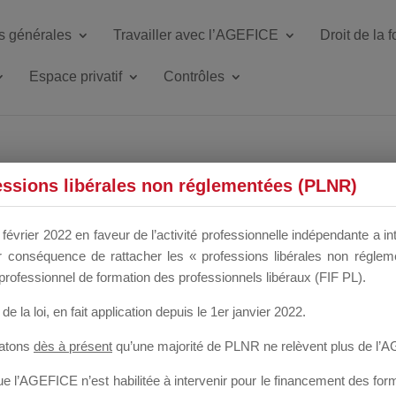
s générales
Travailler avec l’AGEFICE
Droit de la 
Espace privatif
Contrôles
ETTE DU DIR
essions libérales non réglementées (PLNR)
février 2022 en faveur de l’activité professionnelle indépendante a in
our conséquence de rattacher les « professions libérales non régl
 a un mois
professionnel de formation des professionnels libéraux (FIF PL).
de la loi
, en fait application depuis le 1er janvier 2022.
tatons
dès à présent
qu’une majorité de PLNR ne relèvent plus de l’
 l’AGEFICE n’est habilitée à intervenir pour le financement des forma