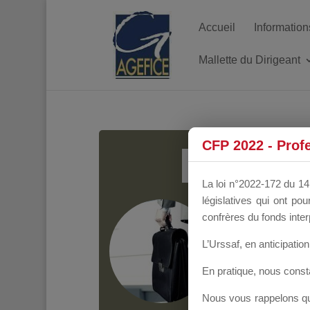
Accueil
Information
Mallette du Dirigeant
MALL
CFP 2022 - Prof
La loi n°2022-172 du 14 
législatives qui ont p
Groupe Public
il y
confrères du fonds inter
L’Urssaf,
en anticipation 
En pratique, nous cons
Nous vous rappelons que