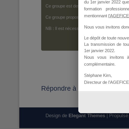
du 1er janvier 2022 que
Ce groupe est destiné aux Organismes de For
formation professio
mentionnant
l’AGEFICE
Ce groupe propose un forum dédié au support
Nous vous invitons donc 
NB : Il est nécessaire d’être
inscrit(e)
pour p
Le dépôt de toute nouv
La transmission de to
1er janvier 2022.
Nous vous invitons 
complémentaire.
Stéphane Kirn,
Directeur de l’AGEFICE
Répondre à : a quel moment u
Design de
Elegant Themes
| Propulsé