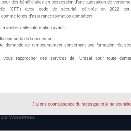
 pour des bénéficiaires en possession d’une attestation de versement
mation qui souhaitent répondre à l’Appel à Propositions Mallette du 
nnelle (CFP) avec code de sécurité, délivrée en 2022 pour
 comme fonds d’assurance formation compétent
.
 sur lequel il est possible de laisser un message ou poser une quest
à vérifier cette information avant :
ouvoir rejoindre ce groupe
elle demande de financement,
ute demande de remboursement concernant une formation réalisée p
à vous rapprocher des services de l’Urssaf pour toute dema
Accueil
Forum
n dirigeant peut bénéficier de ma MDD
J'ai pris connaissance du message et je ne souhaite pl
 par
WordPress