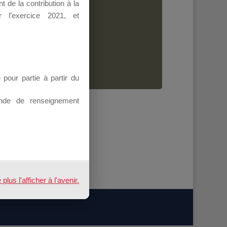
 de la contribution à la
Dirigeant.
 l’exercice 2021, et
ion.
our partie à partir du
nde de renseignement
us l'afficher à l'avenir.