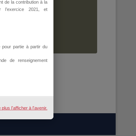
 de la contribution à la
Dirigeant.
 l’exercice 2021, et
ion.
our partie à partir du
nde de renseignement
us l'afficher à l'avenir.