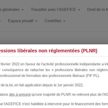
s générales
Travailler avec l’AGEFICE
Droit de la 
Espace privatif
Contrôles
ETTE DU DIR
essions libérales non réglementées (PLNR)
février 2022 en faveur de l’activité professionnelle indépendante a in
our conséquence de rattacher les « professions libérales non régl
 a un mois
professionnel de formation des professionnels libéraux (FIF PL).
de la loi
, en fait application depuis le 1er janvier 2022.
tatons
dès à présent
qu’une majorité de PLNR ne relèvent plus de l’
 l’AGEFICE n’est habilitée à intervenir pour le financement des forma