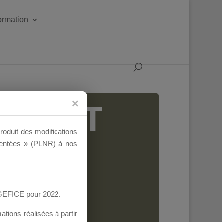
formation
IGEANT
troduit des modifications
ementées » (PLNR) à nos
AGEFICE pour 2022.
tions réalisées à partir