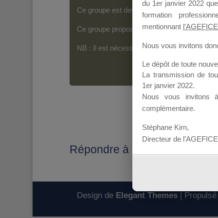
du 1er janvier 2022 que
Ce groupe est destiné aux Organismes de For
formation professio
mentionnant
l’AGEFICE
Ce groupe propose un forum dédié au support
Nous vous invitons donc 
NB : Il est nécessaire d’être
inscrit(e)
pour p
Le dépôt de toute nouv
La transmission de to
1er janvier 2022.
Nous vous invitons 
complémentaire.
Stéphane Kirn,
Directeur de l’AGEFICE
Répondre à : delai etude du d
Design de
Elegant Themes
| Propulsé