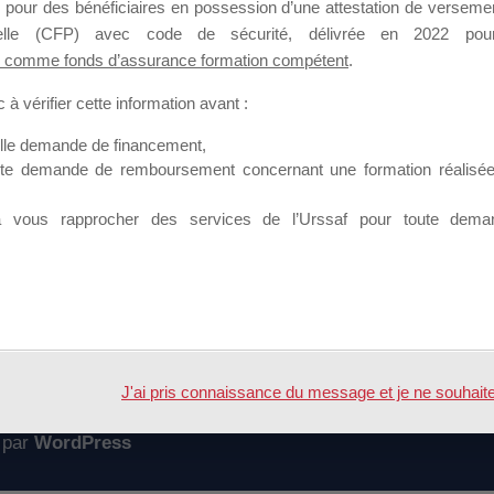
 pour des bénéficiaires en possession d’une attestation de versement
mation qui souhaitent répondre à l’Appel à Propositions Mallette du 
nnelle (CFP) avec code de sécurité, délivrée en 2022 pour
 comme fonds d’assurance formation compétent
.
 sur lequel il est possible de laisser un message ou poser une quest
à vérifier cette information avant :
ouvoir rejoindre ce groupe
elle demande de financement,
ute demande de remboursement concernant une formation réalisée p
à vous rapprocher des services de l’Urssaf pour toute dema
Accueil
Forum
ossier
J'ai pris connaissance du message et je ne souhaite pl
 par
WordPress