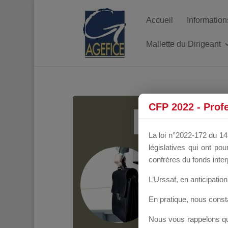
Accueil
Information
Mallette du Dirigeant
MALL
CFP 2022 - Prof
La loi n°2022-172 du 14 
législatives qui ont p
Groupe Public
il y
confrères du fonds inter
L’Urssaf,
en anticipation 
En pratique, nous cons
Nous vous rappelons que