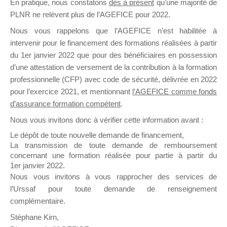
En pratique, nous constatons
dès à présent
qu’une majorité de
il y a un mois
PLNR ne relèvent plus de l’AGEFICE pour 2022.
Nous vous rappelons que l’AGEFICE n’est habilitée à
intervenir pour le financement des formations réalisées à partir
du 1er janvier 2022 que pour des bénéficiaires en possession
d’une attestation de versement de la contribution à la formation
professionnelle (CFP) avec code de sécurité, délivrée en 2022
Ce groupe est destiné aux Organismes de
pour l’exercice 2021, et mentionnant
l’AGEFICE comme fonds
Formation qui souhaitent répondre à l’Appel à
d’assurance formation compétent
.
Propositions Mallette du Dirigeant.
Nous vous invitons donc à vérifier cette information avant :
Ce groupe propose un forum dédié au support
Le dépôt de toute nouvelle demande de financement,
sur lequel il est possible de laisser un message
La transmission de toute demande de remboursement
ou poser une question.
concernant une formation réalisée pour partie à partir du
1er janvier 2022.
NB : Il est nécessaire d’être
inscrit(e)
pour
Nous vous invitons à vous rapprocher des services de
pouvoir rejoindre ce groupe
l’Urssaf pour toute demande de renseignement
complémentaire.
Stéphane Kirn,