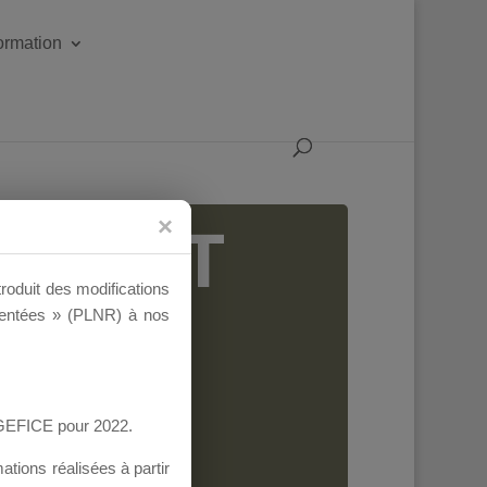
formation
IGEANT
troduit des modifications
ementées » (PLNR) à nos
AGEFICE pour 2022.
tions réalisées à partir