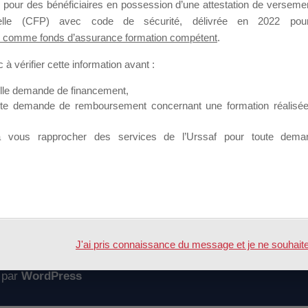
 pour des bénéficiaires en possession d’une attestation de versement
mation qui souhaitent répondre à l’Appel à Propositions Mallette du 
nnelle (CFP) avec code de sécurité, délivrée en 2022 pour
 comme fonds d’assurance formation compétent
.
 sur lequel il est possible de laisser un message ou poser une quest
à vérifier cette information avant :
ouvoir rejoindre ce groupe
elle demande de financement,
ute demande de remboursement concernant une formation réalisée p
à vous rapprocher des services de l’Urssaf pour toute dema
Accueil
Forum
J'ai pris connaissance du message et je ne souhaite pl
 par
WordPress