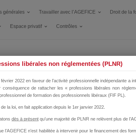
s générales
Travailler avec l’AGEFICE
Droit de la 
Espace privatif
Contrôles
ETTE DU DIR
essions libérales non réglementées (PLNR)
février 2022 en faveur de l’activité professionnelle indépendante a in
our conséquence de rattacher les « professions libérales non régl
 a un mois
professionnel de formation des professionnels libéraux (FIF PL).
de la loi
, en fait application depuis le 1er janvier 2022.
tatons
dès à présent
qu’une majorité de PLNR ne relèvent plus de l’
 l’AGEFICE n’est habilitée à intervenir pour le financement des forma