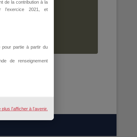
 de la contribution à la
Dirigeant.
 l’exercice 2021, et
ion.
our partie à partir du
nde de renseignement
us l'afficher à l'avenir.