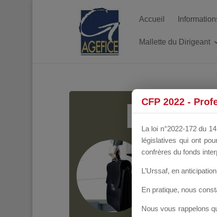
Accueil
Information
Mallette du Dirigeant
MALL
CFP 2022 - Prof
La loi n°2022-172 du 14 
législatives qui ont p
Groupe Public
il y
confrères du fonds inter
L’Urssaf,
en anticipation 
En pratique, nous cons
Nous vous rappelons que