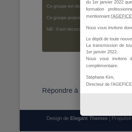
du 1er janvier 2022 que
Ce groupe est destiné aux Organismes de For
formation professio
mentionnant
l’AGEFICE
Ce groupe propose un forum dédié au support
Nous vous invitons donc 
NB : Il est nécessaire d’être
inscrit(e)
pour p
Le dépôt de toute nouv
La transmission de to
1er janvier 2022.
Nous vous invitons 
complémentaire.
Stéphane Kirn,
Directeur de l’AGEFICE
Répondre à : Dates et lieux
Design de
Elegant Themes
| Propulsé