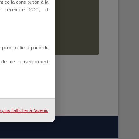
 de la contribution à la
Dirigeant.
 l’exercice 2021, et
ion.
our partie à partir du
nde de renseignement
us l'afficher à l'avenir.