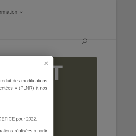
formation
IGEANT
troduit des modifications
ementées » (PLNR) à nos
AGEFICE pour 2022.
tions réalisées à partir