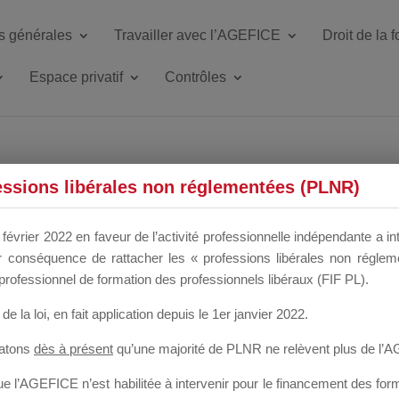
s générales
Travailler avec l’AGEFICE
Droit de la 
Espace privatif
Contrôles
ETTE DU DIR
essions libérales non réglementées (PLNR)
février 2022 en faveur de l’activité professionnelle indépendante a in
our conséquence de rattacher les « professions libérales non régl
 a un mois
professionnel de formation des professionnels libéraux (FIF PL).
de la loi
, en fait application depuis le 1er janvier 2022.
tatons
dès à présent
qu’une majorité de PLNR ne relèvent plus de l’
 l’AGEFICE n’est habilitée à intervenir pour le financement des forma