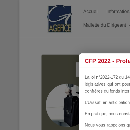
Accueil
Information
Mallette du Dirigeant
MALL
CFP 2022 - Prof
La loi n°2022-172 du 14 
législatives qui ont p
Groupe Public
il y
confrères du fonds inter
L’Urssaf,
en anticipation 
En pratique, nous cons
Nous vous rappelons que