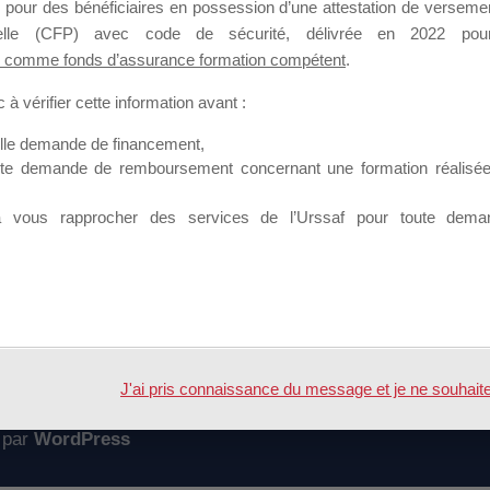
 pour des bénéficiaires en possession d’une attestation de versement
mation qui souhaitent répondre à l’Appel à Propositions Mallette du 
nnelle (CFP) avec code de sécurité, délivrée en 2022 pour
 comme fonds d’assurance formation compétent
.
 sur lequel il est possible de laisser un message ou poser une quest
à vérifier cette information avant :
ouvoir rejoindre ce groupe
elle demande de financement,
ute demande de remboursement concernant une formation réalisée p
à vous rapprocher des services de l’Urssaf pour toute dema
Accueil
Forum
sier
J'ai pris connaissance du message et je ne souhaite pl
 par
WordPress