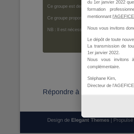
du 1er janvier 2022 que
Ce groupe est destiné aux Organismes de For
formation professio
mentionnant
l’AGEFICE
Ce groupe propose un forum dédié au support
Nous vous invitons donc 
NB : Il est nécessaire d’être
inscrit(e)
pour p
Le dépôt de toute nouv
La transmission de to
1er janvier 2022.
Nous vous invitons 
complémentaire.
Stéphane Kirn,
Directeur de l’AGEFICE
Répondre à : Information dos
Design de
Elegant Themes
| Propulsé