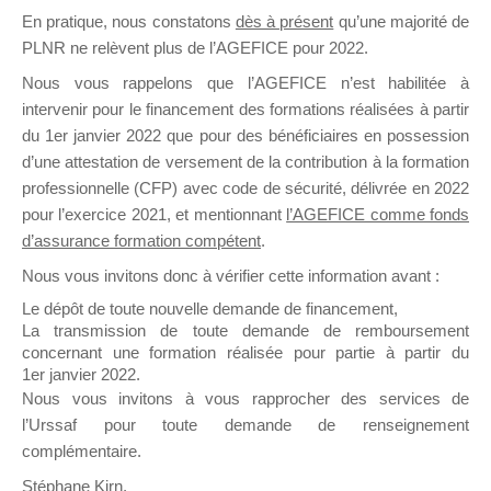
En pratique, nous constatons
dès à présent
qu’une majorité de
il y a un mois
PLNR ne relèvent plus de l’AGEFICE pour 2022.
Nous vous rappelons que l’AGEFICE n’est habilitée à
intervenir pour le financement des formations réalisées à partir
du 1er janvier 2022 que pour des bénéficiaires en possession
d’une attestation de versement de la contribution à la formation
Ce groupe est destiné aux Organismes de
professionnelle (CFP) avec code de sécurité, délivrée en 2022
Formation qui souhaitent répondre à l’Appel à
pour l’exercice 2021, et mentionnant
l’AGEFICE comme fonds
Propositions Mallette du Dirigeant.
d’assurance formation compétent
.
Nous vous invitons donc à vérifier cette information avant :
Ce groupe propose un forum dédié au support
sur lequel il est possible de laisser un message
Le dépôt de toute nouvelle demande de financement,
ou poser une question.
La transmission de toute demande de remboursement
concernant une formation réalisée pour partie à partir du
NB : Il est nécessaire d’être
inscrit(e)
pour
1er janvier 2022.
pouvoir rejoindre ce groupe
Nous vous invitons à vous rapprocher des services de
l’Urssaf pour toute demande de renseignement
complémentaire.
Stéphane Kirn,