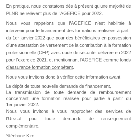
En pratique, nous constatons
dès à présent
qu’une majorité de
il y a un mois
PLNR ne relèvent plus de l’AGEFICE pour 2022.
Nous vous rappelons que l’AGEFICE n’est habilitée à
intervenir pour le financement des formations réalisées à partir
du 1er janvier 2022 que pour des bénéficiaires en possession
d’une attestation de versement de la contribution à la formation
Ce groupe est destiné aux Organismes de
professionnelle (CFP) avec code de sécurité, délivrée en 2022
Formation qui souhaitent répondre à l’Appel à
pour l’exercice 2021, et mentionnant
l’AGEFICE comme fonds
Propositions Mallette du Dirigeant.
d’assurance formation compétent
.
Nous vous invitons donc à vérifier cette information avant :
Ce groupe propose un forum dédié au support
sur lequel il est possible de laisser un message
Le dépôt de toute nouvelle demande de financement,
ou poser une question.
La transmission de toute demande de remboursement
concernant une formation réalisée pour partie à partir du
NB : Il est nécessaire d’être
inscrit(e)
pour
1er janvier 2022.
pouvoir rejoindre ce groupe
Nous vous invitons à vous rapprocher des services de
l’Urssaf pour toute demande de renseignement
complémentaire.
Stéphane Kirn,