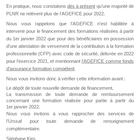
En pratique, nous constatons
dès à présent
qu’une majorité de
il y a un mois
PLNR ne relèvent plus de l’AGEFICE pour 2022.
Nous vous rappelons que l’AGEFICE n’est habilitée à
intervenir pour le financement des formations réalisées à partir
du 1er janvier 2022 que pour des bénéficiaires en possession
d’une attestation de versement de la contribution à la formation
Ce groupe est destiné aux Organismes de
professionnelle (CFP) avec code de sécurité, délivrée en 2022
Formation qui souhaitent répondre à l’Appel à
pour l’exercice 2021, et mentionnant
l’AGEFICE comme fonds
Propositions Mallette du Dirigeant.
d’assurance formation compétent
.
Nous vous invitons donc à vérifier cette information avant :
Ce groupe propose un forum dédié au support
sur lequel il est possible de laisser un message
Le dépôt de toute nouvelle demande de financement,
ou poser une question.
La transmission de toute demande de remboursement
concernant une formation réalisée pour partie à partir du
NB : Il est nécessaire d’être
inscrit(e)
pour
1er janvier 2022.
pouvoir rejoindre ce groupe
Nous vous invitons à vous rapprocher des services de
l’Urssaf pour toute demande de renseignement
complémentaire.
Stéphane Kirn,