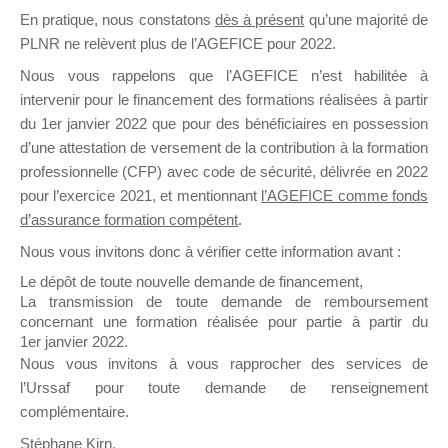
En pratique, nous constatons
dès à présent
qu’une majorité de
il y a un mois
PLNR ne relèvent plus de l’AGEFICE pour 2022.
Nous vous rappelons que l’AGEFICE n’est habilitée à
intervenir pour le financement des formations réalisées à partir
du 1er janvier 2022 que pour des bénéficiaires en possession
d’une attestation de versement de la contribution à la formation
Ce groupe est destiné aux Organismes de
professionnelle (CFP) avec code de sécurité, délivrée en 2022
Formation qui souhaitent répondre à l’Appel à
pour l’exercice 2021, et mentionnant
l’AGEFICE comme fonds
Propositions Mallette du Dirigeant.
d’assurance formation compétent
.
Nous vous invitons donc à vérifier cette information avant :
Ce groupe propose un forum dédié au support
sur lequel il est possible de laisser un message
Le dépôt de toute nouvelle demande de financement,
ou poser une question.
La transmission de toute demande de remboursement
concernant une formation réalisée pour partie à partir du
NB : Il est nécessaire d’être
inscrit(e)
pour
1er janvier 2022.
pouvoir rejoindre ce groupe
Nous vous invitons à vous rapprocher des services de
l’Urssaf pour toute demande de renseignement
complémentaire.
Stéphane Kirn,