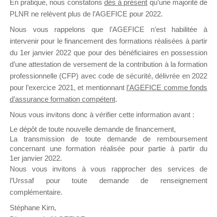
En pratique, nous constatons
dès à présent
qu’une majorité de
il y a un mois
PLNR ne relèvent plus de l’AGEFICE pour 2022.
Nous vous rappelons que l’AGEFICE n’est habilitée à
intervenir pour le financement des formations réalisées à partir
du 1er janvier 2022 que pour des bénéficiaires en possession
d’une attestation de versement de la contribution à la formation
professionnelle (CFP) avec code de sécurité, délivrée en 2022
Ce groupe est destiné aux Organismes de
pour l’exercice 2021, et mentionnant
l’AGEFICE comme fonds
Formation qui souhaitent répondre à l’Appel à
d’assurance formation compétent
.
Propositions Mallette du Dirigeant.
Nous vous invitons donc à vérifier cette information avant :
Ce groupe propose un forum dédié au support
Le dépôt de toute nouvelle demande de financement,
sur lequel il est possible de laisser un message
La transmission de toute demande de remboursement
ou poser une question.
concernant une formation réalisée pour partie à partir du
1er janvier 2022.
NB : Il est nécessaire d’être
inscrit(e)
pour
Nous vous invitons à vous rapprocher des services de
pouvoir rejoindre ce groupe
l’Urssaf pour toute demande de renseignement
complémentaire.
Stéphane Kirn,