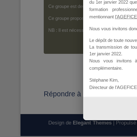
du 1er janvier 2022 que
Ce groupe est destiné aux Organismes de For
formation professio
mentionnant
l’AGEFICE
Ce groupe propose un forum dédié au support
Nous vous invitons donc 
NB : Il est nécessaire d’être
inscrit(e)
pour p
Le dépôt de toute nouv
La transmission de to
1er janvier 2022.
Nous vous invitons 
complémentaire.
Stéphane Kirn,
Directeur de l’AGEFICE
Répondre à : enregistrement 
Design de
Elegant Themes
| Propulsé