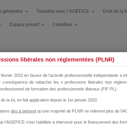
s générales
Travailler avec l’AGEFICE
Droit de la 
Espace privatif
Contrôles
ETTE DU DIR
essions libérales non réglementées (PLNR)
février 2022 en faveur de l’activité professionnelle indépendante a in
our conséquence de rattacher les « professions libérales non régl
 a un mois
professionnel de formation des professionnels libéraux (FIF PL).
de la loi
, en fait application depuis le 1er janvier 2022.
tatons
dès à présent
qu’une majorité de PLNR ne relèvent plus de l’
 l’AGEFICE n’est habilitée à intervenir pour le financement des forma