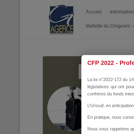
Accueil
Information
Mallette du Dirigeant
MALL
CFP 2022 - Prof
La loi n°2022-172 du 14 
législatives qui ont p
Groupe Public
il y
confrères du fonds inter
L’Urssaf,
en anticipation 
En pratique, nous cons
Nous vous rappelons que