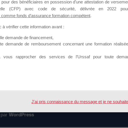
 pour des bénéficiaires en possession d’une attestation de versement
mation qui souhaitent répondre à l’Appel à Propositions Mallette du 
nnelle (CFP) avec code de sécurité, délivrée en 2022 pour
 comme fonds d’assurance formation compétent
.
 sur lequel il est possible de laisser un message ou poser une quest
à vérifier cette information avant :
ouvoir rejoindre ce groupe
elle demande de financement,
ute demande de remboursement concernant une formation réalisée p
à vous rapprocher des services de l’Urssaf pour toute dema
Accueil
Forum
de modifications
J'ai pris connaissance du message et je ne souhaite pl
 par
WordPress