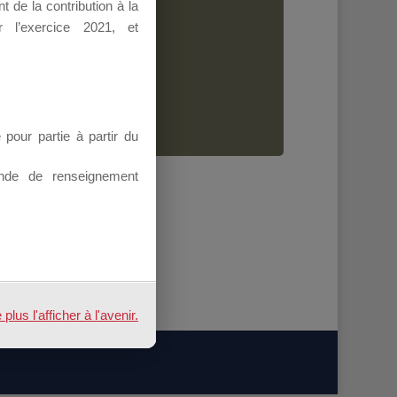
 de la contribution à la
Dirigeant.
 l’exercice 2021, et
ion.
our partie à partir du
nde de renseignement
us l'afficher à l'avenir.