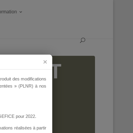
formation
IGEANT
troduit des modifications
ementées » (PLNR) à nos
AGEFICE pour 2022.
tions réalisées à partir