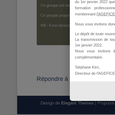
du 1er janvier 2022 que
Ce groupe est destiné aux Organismes de For
formation professio
mentionnant
l’AGEFICE
Ce groupe propose un forum dédié au support
Nous vous invitons donc 
NB : Il est nécessaire d’être
inscrit(e)
pour p
Le dépôt de toute nouv
La transmission de to
1er janvier 2022.
Nous vous invitons 
complémentaire.
Stéphane Kirn,
Directeur de l’AGEFICE
Répondre à : Public
Design de
Elegant Themes
| Propulsé