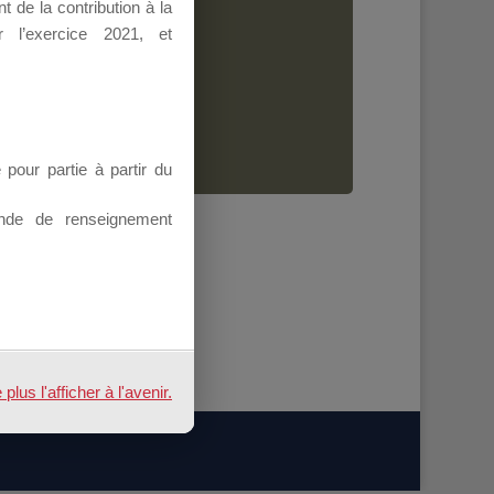
 de la contribution à la
Dirigeant.
 l’exercice 2021, et
ion.
our partie à partir du
nde de renseignement
us l'afficher à l'avenir.