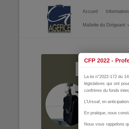
Accueil
Information
Mallette du Dirigeant
MALL
CFP 2022 - Prof
La loi n°2022-172 du 14 
législatives qui ont p
Groupe Public
il y
confrères du fonds inter
L’Urssaf,
en anticipation 
En pratique, nous cons
Nous vous rappelons que