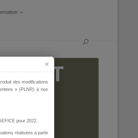
formation
IGEANT
troduit des modifications
ementées » (PLNR) à nos
AGEFICE pour 2022.
tions réalisées à partir