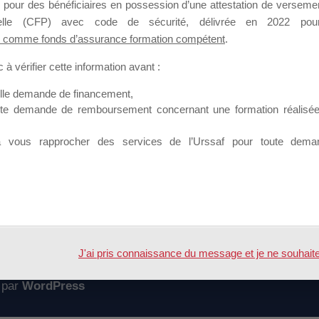
 pour des bénéficiaires en possession d’une attestation de versement
mation qui souhaitent répondre à l’Appel à Propositions Mallette du 
nnelle (CFP) avec code de sécurité, délivrée en 2022 pour
 comme fonds d’assurance formation compétent
.
 sur lequel il est possible de laisser un message ou poser une quest
à vérifier cette information avant :
ouvoir rejoindre ce groupe
elle demande de financement,
ute demande de remboursement concernant une formation réalisée p
à vous rapprocher des services de l’Urssaf pour toute dema
Accueil
Forum
J'ai pris connaissance du message et je ne souhaite pl
 par
WordPress