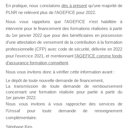
En pratique, nous constatons
dès à présent
qu’une majorité de
il y a un mois
PLNR ne relèvent plus de l’AGEFICE pour 2022.
Nous vous rappelons que l’AGEFICE n’est habilitée à
intervenir pour le financement des formations réalisées à partir
du 1er janvier 2022 que pour des bénéficiaires en possession
d’une attestation de versement de la contribution à la formation
Ce groupe est destiné aux Organismes de
professionnelle (CFP) avec code de sécurité, délivrée en 2022
Formation qui souhaitent répondre à l’Appel à
pour l’exercice 2021, et mentionnant
l’AGEFICE comme fonds
Propositions Mallette du Dirigeant.
d’assurance formation compétent
.
Nous vous invitons donc à vérifier cette information avant :
Ce groupe propose un forum dédié au support
sur lequel il est possible de laisser un message
Le dépôt de toute nouvelle demande de financement,
ou poser une question.
La transmission de toute demande de remboursement
concernant une formation réalisée pour partie à partir du
NB : Il est nécessaire d’être
inscrit(e)
pour
1er janvier 2022.
pouvoir rejoindre ce groupe
Nous vous invitons à vous rapprocher des services de
l’Urssaf pour toute demande de renseignement
complémentaire.
Stéphane Kirn,