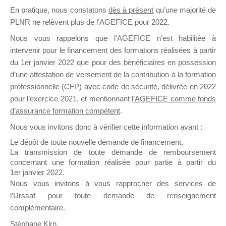
En pratique, nous constatons
dès à présent
qu’une majorité de
il y a un mois
PLNR ne relèvent plus de l’AGEFICE pour 2022.
Nous vous rappelons que l’AGEFICE n’est habilitée à
intervenir pour le financement des formations réalisées à partir
du 1er janvier 2022 que pour des bénéficiaires en possession
d’une attestation de versement de la contribution à la formation
Ce groupe est destiné aux Organismes de
professionnelle (CFP) avec code de sécurité, délivrée en 2022
Formation qui souhaitent répondre à l’Appel à
pour l’exercice 2021, et mentionnant
l’AGEFICE comme fonds
Propositions Mallette du Dirigeant.
d’assurance formation compétent
.
Nous vous invitons donc à vérifier cette information avant :
Ce groupe propose un forum dédié au support
sur lequel il est possible de laisser un message
Le dépôt de toute nouvelle demande de financement,
ou poser une question.
La transmission de toute demande de remboursement
concernant une formation réalisée pour partie à partir du
NB : Il est nécessaire d’être
inscrit(e)
pour
1er janvier 2022.
pouvoir rejoindre ce groupe
Nous vous invitons à vous rapprocher des services de
l’Urssaf pour toute demande de renseignement
complémentaire.
Stéphane Kirn,