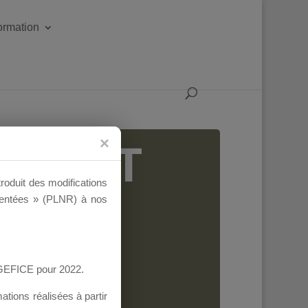
formation
IGEANT
troduit des modifications
ementées » (PLNR) à nos
AGEFICE pour 2022.
tions réalisées à partir