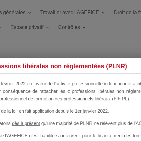
s générales
Travailler avec l’AGEFICE
Droit de la 
Espace privatif
Contrôles
ETTE DU DIR
essions libérales non réglementées (PLNR)
février 2022 en faveur de l’activité professionnelle indépendante a in
our conséquence de rattacher les « professions libérales non régl
 a un mois
professionnel de formation des professionnels libéraux (FIF PL).
de la loi
, en fait application depuis le 1er janvier 2022.
tatons
dès à présent
qu’une majorité de PLNR ne relèvent plus de l’
 l’AGEFICE n’est habilitée à intervenir pour le financement des forma