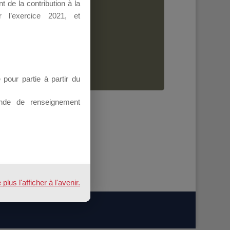
 de la contribution à la
Dirigeant.
 l’exercice 2021, et
ion.
our partie à partir du
nde de renseignement
us l'afficher à l'avenir.