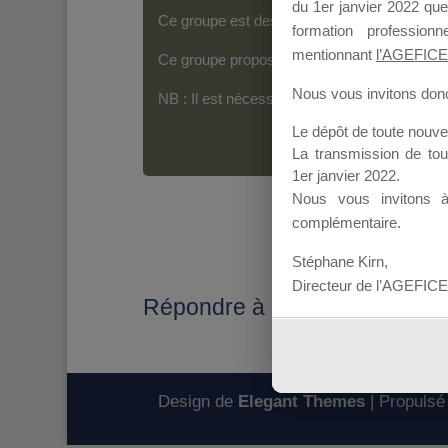
du 1er janvier 2022 que
Ce groupe est destiné aux Organismes de For
formation professio
mentionnant
l’AGEFICE
Ce groupe propose un forum dédié au support
Nous vous invitons donc 
NB : Il est nécessaire d’être
inscrit(e)
pour p
Le dépôt de toute nouv
La transmission de to
1er janvier 2022.
Nous vous invitons 
complémentaire.
Stéphane Kirn,
Directeur de l’AGEFICE
Répondre à : lieu
Design de
Elegant Themes
| Propulsé