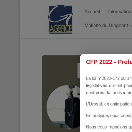
Accueil
Information
Mallette du Dirigeant
MALL
CFP 2022 - Prof
La loi n°2022-172 du 14 
législatives qui ont p
Groupe Public
il y
confrères du fonds inter
L’Urssaf,
en anticipation 
En pratique, nous cons
Nous vous rappelons que