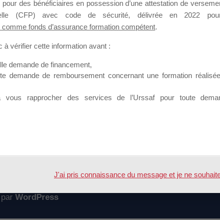
 pour des bénéficiaires en possession d’une attestation de versement
mation qui souhaitent répondre à l’Appel à Propositions Mallette du 
nnelle (CFP) avec code de sécurité, délivrée en 2022 pour
 comme fonds d’assurance formation compétent
.
 sur lequel il est possible de laisser un message ou poser une quest
à vérifier cette information avant :
ouvoir rejoindre ce groupe
elle demande de financement,
ute demande de remboursement concernant une formation réalisée p
à vous rapprocher des services de l’Urssaf pour toute dema
Accueil
Forum
J'ai pris connaissance du message et je ne souhaite pl
 par
WordPress