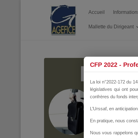
Accueil
Information
Mallette du Dirigeant
MALL
CFP 2022 - Prof
La loi n°2022-172 du 14 
législatives qui ont p
Groupe Public
il y
confrères du fonds inter
L’Urssaf,
en anticipation 
En pratique, nous cons
Nous vous rappelons que