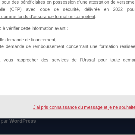
 pour des bénéficiaires en possession d’une attestation de versement
mation qui souhaitent répondre à l’Appel à Propositions Mallette du 
nnelle (CFP) avec code de sécurité, délivrée en 2022 pour
 comme fonds d’assurance formation compétent
.
 sur lequel il est possible de laisser un message ou poser une quest
à vérifier cette information avant :
ouvoir rejoindre ce groupe
elle demande de financement,
ute demande de remboursement concernant une formation réalisée p
à vous rapprocher des services de l’Urssaf pour toute dema
Accueil
Forum
 – Acte d'engagement
J'ai pris connaissance du message et je ne souhaite pl
 par
WordPress