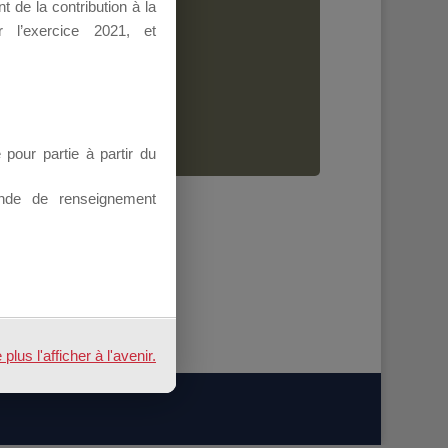
 de la contribution à la
Dirigeant.
 l’exercice 2021, et
ion.
our partie à partir du
nde de renseignement
us l'afficher à l'avenir.