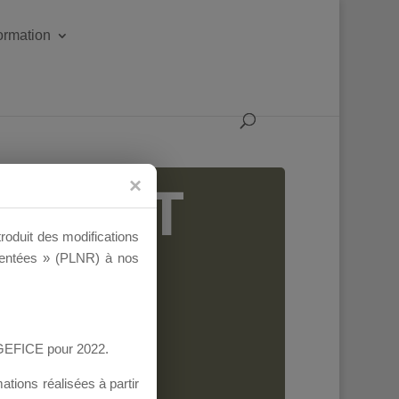
formation
IGEANT
troduit des modifications
ementées » (PLNR) à nos
AGEFICE pour 2022.
tions réalisées à partir