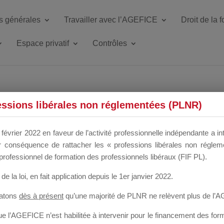
s générales
Travailler avec l’AGEFICE
Droit de la 
Espace privatif
Contrôles
ETTE DU DIR
essions libérales non réglementées (PLNR)
février 2022 en faveur de l’activité professionnelle indépendante a in
our conséquence de rattacher les « professions libérales non régl
 a un mois
professionnel de formation des professionnels libéraux (FIF PL).
de la loi
, en fait application depuis le 1er janvier 2022.
tatons
dès à présent
qu’une majorité de PLNR ne relèvent plus de l’
 l’AGEFICE n’est habilitée à intervenir pour le financement des forma