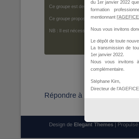
du 1er janvier 2022 que
Ce groupe est destiné aux Organismes de For
formation professio
mentionnant
l’AGEFICE
Ce groupe propose un forum dédié au support
Nous vous invitons donc 
NB : Il est nécessaire d’être
inscrit(e)
pour p
Le dépôt de toute nouv
La transmission de to
1er janvier 2022.
Nous vous invitons 
complémentaire.
Stéphane Kirn,
Directeur de l’AGEFICE
Répondre à : Dates sessions
Design de
Elegant Themes
| Propulsé