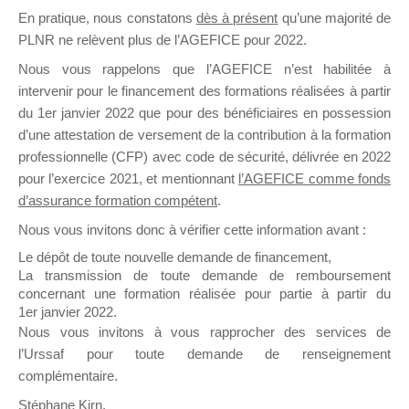
En pratique, nous constatons
dès à présent
qu’une majorité de
il y a un mois
PLNR ne relèvent plus de l’AGEFICE pour 2022.
Nous vous rappelons que l’AGEFICE n’est habilitée à
intervenir pour le financement des formations réalisées à partir
du 1er janvier 2022 que pour des bénéficiaires en possession
d’une attestation de versement de la contribution à la formation
Ce groupe est destiné aux Organismes de
professionnelle (CFP) avec code de sécurité, délivrée en 2022
Formation qui souhaitent répondre à l’Appel à
pour l’exercice 2021, et mentionnant
l’AGEFICE comme fonds
Propositions Mallette du Dirigeant.
d’assurance formation compétent
.
Nous vous invitons donc à vérifier cette information avant :
Ce groupe propose un forum dédié au support
sur lequel il est possible de laisser un message
Le dépôt de toute nouvelle demande de financement,
ou poser une question.
La transmission de toute demande de remboursement
concernant une formation réalisée pour partie à partir du
NB : Il est nécessaire d’être
inscrit(e)
pour
1er janvier 2022.
pouvoir rejoindre ce groupe
Nous vous invitons à vous rapprocher des services de
l’Urssaf pour toute demande de renseignement
complémentaire.
Stéphane Kirn,