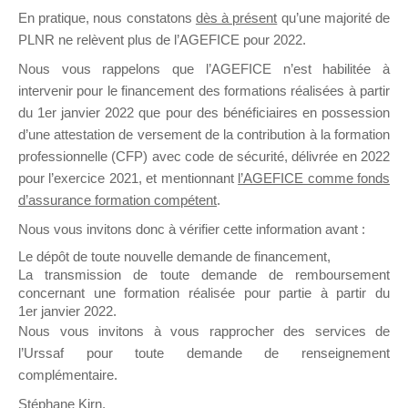
En pratique, nous constatons
dès à présent
qu’une majorité de
il y a un mois
PLNR ne relèvent plus de l’AGEFICE pour 2022.
Nous vous rappelons que l’AGEFICE n’est habilitée à
intervenir pour le financement des formations réalisées à partir
du 1er janvier 2022 que pour des bénéficiaires en possession
d’une attestation de versement de la contribution à la formation
Ce groupe est destiné aux Organismes de
professionnelle (CFP) avec code de sécurité, délivrée en 2022
Formation qui souhaitent répondre à l’Appel à
pour l’exercice 2021, et mentionnant
l’AGEFICE comme fonds
Propositions Mallette du Dirigeant.
d’assurance formation compétent
.
Nous vous invitons donc à vérifier cette information avant :
Ce groupe propose un forum dédié au support
sur lequel il est possible de laisser un message
Le dépôt de toute nouvelle demande de financement,
ou poser une question.
La transmission de toute demande de remboursement
concernant une formation réalisée pour partie à partir du
NB : Il est nécessaire d’être
inscrit(e)
pour
1er janvier 2022.
pouvoir rejoindre ce groupe
Nous vous invitons à vous rapprocher des services de
l’Urssaf pour toute demande de renseignement
complémentaire.
Stéphane Kirn,