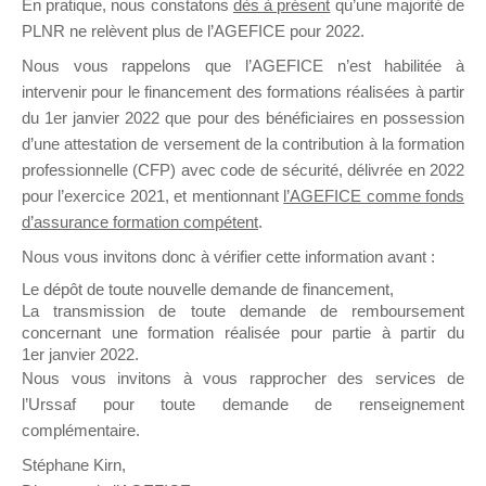
En pratique, nous constatons
dès à présent
qu’une majorité de
il y a un mois
PLNR ne relèvent plus de l’AGEFICE pour 2022.
Nous vous rappelons que l’AGEFICE n’est habilitée à
intervenir pour le financement des formations réalisées à partir
du 1er janvier 2022 que pour des bénéficiaires en possession
d’une attestation de versement de la contribution à la formation
professionnelle (CFP) avec code de sécurité, délivrée en 2022
Ce groupe est destiné aux Organismes de
pour l’exercice 2021, et mentionnant
l’AGEFICE comme fonds
Formation qui souhaitent répondre à l’Appel à
d’assurance formation compétent
.
Propositions Mallette du Dirigeant.
Nous vous invitons donc à vérifier cette information avant :
Ce groupe propose un forum dédié au support
Le dépôt de toute nouvelle demande de financement,
sur lequel il est possible de laisser un message
La transmission de toute demande de remboursement
ou poser une question.
concernant une formation réalisée pour partie à partir du
1er janvier 2022.
NB : Il est nécessaire d’être
inscrit(e)
pour
Nous vous invitons à vous rapprocher des services de
pouvoir rejoindre ce groupe
l’Urssaf pour toute demande de renseignement
complémentaire.
Stéphane Kirn,