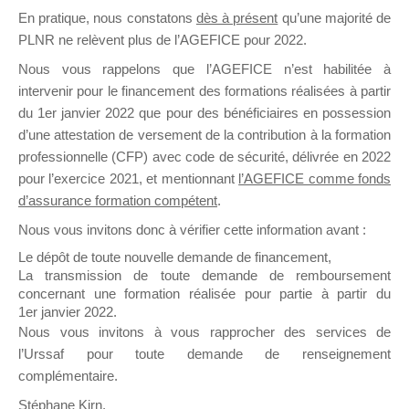
En pratique, nous constatons
dès à présent
qu’une majorité de
il y a un mois
PLNR ne relèvent plus de l’AGEFICE pour 2022.
Nous vous rappelons que l’AGEFICE n’est habilitée à
intervenir pour le financement des formations réalisées à partir
du 1er janvier 2022 que pour des bénéficiaires en possession
d’une attestation de versement de la contribution à la formation
Ce groupe est destiné aux Organismes de
professionnelle (CFP) avec code de sécurité, délivrée en 2022
Formation qui souhaitent répondre à l’Appel à
pour l’exercice 2021, et mentionnant
l’AGEFICE comme fonds
Propositions Mallette du Dirigeant.
d’assurance formation compétent
.
Nous vous invitons donc à vérifier cette information avant :
Ce groupe propose un forum dédié au support
sur lequel il est possible de laisser un message
Le dépôt de toute nouvelle demande de financement,
ou poser une question.
La transmission de toute demande de remboursement
concernant une formation réalisée pour partie à partir du
NB : Il est nécessaire d’être
inscrit(e)
pour
1er janvier 2022.
pouvoir rejoindre ce groupe
Nous vous invitons à vous rapprocher des services de
l’Urssaf pour toute demande de renseignement
complémentaire.
Stéphane Kirn,