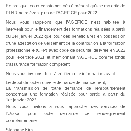
En pratique, nous constatons
dès à présent
qu’une majorité de
il y a un mois
PLNR ne relèvent plus de l’AGEFICE pour 2022.
Nous vous rappelons que l’AGEFICE n’est habilitée à
intervenir pour le financement des formations réalisées à partir
du 1er janvier 2022 que pour des bénéficiaires en possession
d’une attestation de versement de la contribution à la formation
Ce groupe est destiné aux Organismes de
professionnelle (CFP) avec code de sécurité, délivrée en 2022
Formation qui souhaitent répondre à l’Appel à
pour l’exercice 2021, et mentionnant
l’AGEFICE comme fonds
Propositions Mallette du Dirigeant.
d’assurance formation compétent
.
Nous vous invitons donc à vérifier cette information avant :
Ce groupe propose un forum dédié au support
sur lequel il est possible de laisser un message
Le dépôt de toute nouvelle demande de financement,
ou poser une question.
La transmission de toute demande de remboursement
concernant une formation réalisée pour partie à partir du
NB : Il est nécessaire d’être
inscrit(e)
pour
1er janvier 2022.
pouvoir rejoindre ce groupe
Nous vous invitons à vous rapprocher des services de
l’Urssaf pour toute demande de renseignement
complémentaire.
Stéphane Kirn,