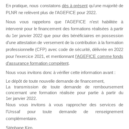
En pratique, nous constatons
dès à présent
qu’une majorité de
il y a un mois
PLNR ne relèvent plus de l’AGEFICE pour 2022.
Nous vous rappelons que l’AGEFICE n’est habilitée à
intervenir pour le financement des formations réalisées à partir
du 1er janvier 2022 que pour des bénéficiaires en possession
d’une attestation de versement de la contribution à la formation
Ce groupe est destiné aux Organismes de
professionnelle (CFP) avec code de sécurité, délivrée en 2022
Formation qui souhaitent répondre à l’Appel à
pour l’exercice 2021, et mentionnant
l’AGEFICE comme fonds
Propositions Mallette du Dirigeant.
d’assurance formation compétent
.
Nous vous invitons donc à vérifier cette information avant :
Ce groupe propose un forum dédié au support
sur lequel il est possible de laisser un message
Le dépôt de toute nouvelle demande de financement,
ou poser une question.
La transmission de toute demande de remboursement
concernant une formation réalisée pour partie à partir du
NB : Il est nécessaire d’être
inscrit(e)
pour
1er janvier 2022.
pouvoir rejoindre ce groupe
Nous vous invitons à vous rapprocher des services de
l’Urssaf pour toute demande de renseignement
complémentaire.
Stéphane Kirn,