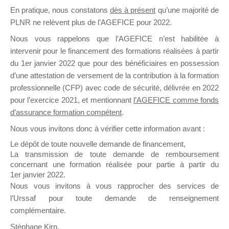
En pratique, nous constatons
dès à présent
qu’une majorité de
il y a un mois
PLNR ne relèvent plus de l’AGEFICE pour 2022.
Nous vous rappelons que l’AGEFICE n’est habilitée à
intervenir pour le financement des formations réalisées à partir
du 1er janvier 2022 que pour des bénéficiaires en possession
d’une attestation de versement de la contribution à la formation
Ce groupe est destiné aux Organismes de
professionnelle (CFP) avec code de sécurité, délivrée en 2022
Formation qui souhaitent répondre à l’Appel à
pour l’exercice 2021, et mentionnant
l’AGEFICE comme fonds
Propositions Mallette du Dirigeant.
d’assurance formation compétent
.
Nous vous invitons donc à vérifier cette information avant :
Ce groupe propose un forum dédié au support
sur lequel il est possible de laisser un message
Le dépôt de toute nouvelle demande de financement,
ou poser une question.
La transmission de toute demande de remboursement
concernant une formation réalisée pour partie à partir du
NB : Il est nécessaire d’être
inscrit(e)
pour
1er janvier 2022.
pouvoir rejoindre ce groupe
Nous vous invitons à vous rapprocher des services de
l’Urssaf pour toute demande de renseignement
complémentaire.
Stéphane Kirn,