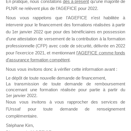
En pratique, nous constatons
dès à présent
qu’une majorité de
il y a un mois
PLNR ne relèvent plus de l’AGEFICE pour 2022.
Nous vous rappelons que l’AGEFICE n’est habilitée à
intervenir pour le financement des formations réalisées à partir
du 1er janvier 2022 que pour des bénéficiaires en possession
d’une attestation de versement de la contribution à la formation
professionnelle (CFP) avec code de sécurité, délivrée en 2022
Ce groupe est destiné aux Organismes de
pour l’exercice 2021, et mentionnant
l’AGEFICE comme fonds
Formation qui souhaitent répondre à l’Appel à
d’assurance formation compétent
.
Propositions Mallette du Dirigeant.
Nous vous invitons donc à vérifier cette information avant :
Ce groupe propose un forum dédié au support
Le dépôt de toute nouvelle demande de financement,
sur lequel il est possible de laisser un message
La transmission de toute demande de remboursement
ou poser une question.
concernant une formation réalisée pour partie à partir du
1er janvier 2022.
NB : Il est nécessaire d’être
inscrit(e)
pour
Nous vous invitons à vous rapprocher des services de
pouvoir rejoindre ce groupe
l’Urssaf pour toute demande de renseignement
complémentaire.
Stéphane Kirn,