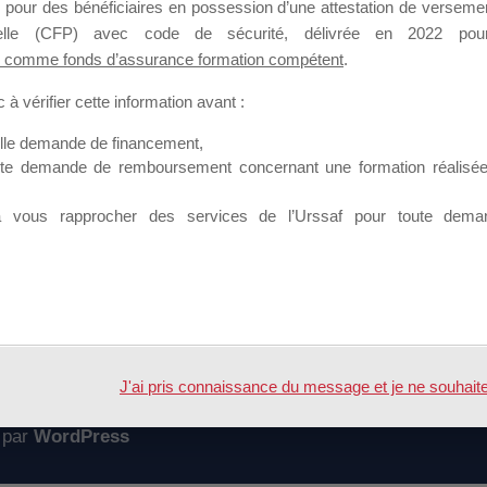
 pour des bénéficiaires en possession d’une attestation de versement
mation qui souhaitent répondre à l’Appel à Propositions Mallette du 
nnelle (CFP) avec code de sécurité, délivrée en 2022 pour
 comme fonds d’assurance formation compétent
.
 sur lequel il est possible de laisser un message ou poser une quest
à vérifier cette information avant :
ouvoir rejoindre ce groupe
elle demande de financement,
ute demande de remboursement concernant une formation réalisée p
à vous rapprocher des services de l’Urssaf pour toute dema
Accueil
Forum
lette du dirigeant
J'ai pris connaissance du message et je ne souhaite pl
 par
WordPress