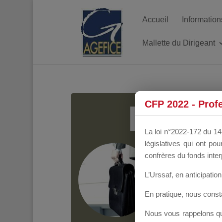
Accueil
Information
Mallette du Dirigeant
MALL
CFP 2022 - Prof
La loi n°2022-172 du 14 
législatives qui ont p
Groupe Public
il y
confrères du fonds inter
L’Urssaf,
en anticipation 
En pratique, nous cons
Nous vous rappelons que