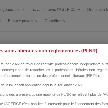
s générales
Travailler avec l’AGEFICE
Droit de la 
Espace privatif
Contrôles
ETTE DU DIR
essions libérales non réglementées (PLNR)
février 2022 en faveur de l’activité professionnelle indépendante a in
our conséquence de rattacher les « professions libérales non régl
 a un mois
professionnel de formation des professionnels libéraux (FIF PL).
de la loi
, en fait application depuis le 1er janvier 2022.
tatons
dès à présent
qu’une majorité de PLNR ne relèvent plus de l’
 l’AGEFICE n’est habilitée à intervenir pour le financement des forma