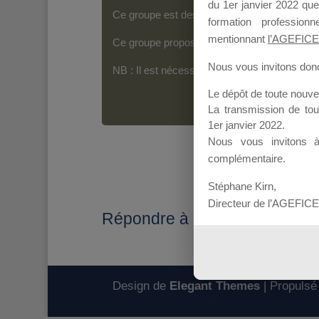
du 1er janvier 2022 que
Ce groupe est destiné aux Organismes de For
formation professio
mentionnant
l’AGEFICE
Ce groupe propose un forum dédié au support
Nous vous invitons donc 
NB : Il est nécessaire d’être
inscrit(e)
pour p
Le dépôt de toute nouv
La transmission de to
1er janvier 2022.
Nous vous invitons 
complémentaire.
Stéphane Kirn,
Directeur de l’AGEFICE
Répondre à : Financement Mal
Design de
Elegant Themes
| Propulsé