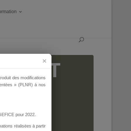
formation
IGEANT
troduit des modifications
ementées » (PLNR) à nos
AGEFICE pour 2022.
tions réalisées à partir