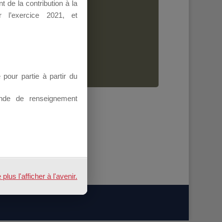
 de la contribution à la
Dirigeant.
 l’exercice 2021, et
ion.
our partie à partir du
nde de renseignement
us l'afficher à l'avenir.