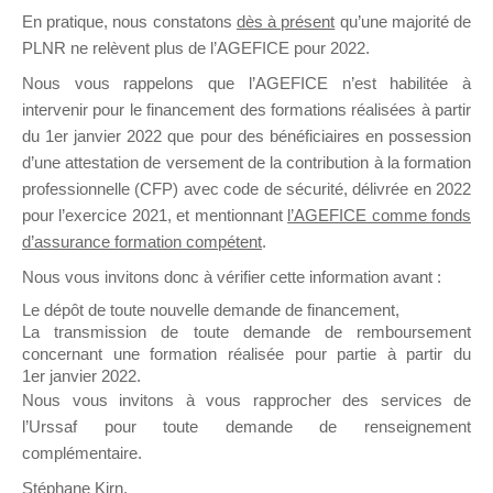
En pratique, nous constatons
dès à présent
qu’une majorité de
il y a un mois
PLNR ne relèvent plus de l’AGEFICE pour 2022.
Nous vous rappelons que l’AGEFICE n’est habilitée à
intervenir pour le financement des formations réalisées à partir
du 1er janvier 2022 que pour des bénéficiaires en possession
d’une attestation de versement de la contribution à la formation
Ce groupe est destiné aux Organismes de
professionnelle (CFP) avec code de sécurité, délivrée en 2022
Formation qui souhaitent répondre à l’Appel à
pour l’exercice 2021, et mentionnant
l’AGEFICE comme fonds
Propositions Mallette du Dirigeant.
d’assurance formation compétent
.
Nous vous invitons donc à vérifier cette information avant :
Ce groupe propose un forum dédié au support
sur lequel il est possible de laisser un message
Le dépôt de toute nouvelle demande de financement,
ou poser une question.
La transmission de toute demande de remboursement
concernant une formation réalisée pour partie à partir du
NB : Il est nécessaire d’être
inscrit(e)
pour
1er janvier 2022.
pouvoir rejoindre ce groupe
Nous vous invitons à vous rapprocher des services de
l’Urssaf pour toute demande de renseignement
complémentaire.
Stéphane Kirn,