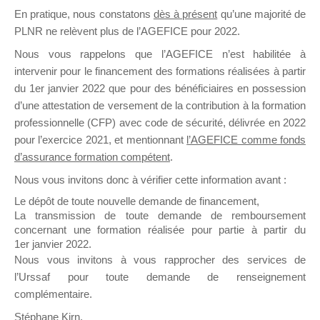
En pratique, nous constatons
dès à présent
qu’une majorité de
il y a un mois
PLNR ne relèvent plus de l’AGEFICE pour 2022.
Nous vous rappelons que l’AGEFICE n’est habilitée à
intervenir pour le financement des formations réalisées à partir
du 1er janvier 2022 que pour des bénéficiaires en possession
d’une attestation de versement de la contribution à la formation
Ce groupe est destiné aux Organismes de
professionnelle (CFP) avec code de sécurité, délivrée en 2022
Formation qui souhaitent répondre à l’Appel à
pour l’exercice 2021, et mentionnant
l’AGEFICE comme fonds
Propositions Mallette du Dirigeant.
d’assurance formation compétent
.
Nous vous invitons donc à vérifier cette information avant :
Ce groupe propose un forum dédié au support
sur lequel il est possible de laisser un message
Le dépôt de toute nouvelle demande de financement,
ou poser une question.
La transmission de toute demande de remboursement
concernant une formation réalisée pour partie à partir du
NB : Il est nécessaire d’être
inscrit(e)
pour
1er janvier 2022.
pouvoir rejoindre ce groupe
Nous vous invitons à vous rapprocher des services de
l’Urssaf pour toute demande de renseignement
complémentaire.
Stéphane Kirn,