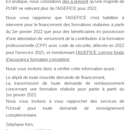
En pratique, nous constatons
dès à présent
qu’une majorité de
il y a un mois
PLNR ne relèvent plus de l’AGEFICE pour 2022.
Nous vous rappelons que l’AGEFICE n’est habilitée à
intervenir pour le financement des formations réalisées à partir
du 1er janvier 2022 que pour des bénéficiaires en possession
d’une attestation de versement de la contribution à la formation
professionnelle (CFP) avec code de sécurité, délivrée en 2022
Ce groupe est destiné aux Organismes de
pour l’exercice 2021, et mentionnant
l’AGEFICE comme fonds
Formation qui souhaitent répondre à l’Appel à
d’assurance formation compétent
.
Propositions Mallette du Dirigeant.
Nous vous invitons donc à vérifier cette information avant :
Ce groupe propose un forum dédié au support
Le dépôt de toute nouvelle demande de financement,
sur lequel il est possible de laisser un message
La transmission de toute demande de remboursement
ou poser une question.
concernant une formation réalisée pour partie à partir du
1er janvier 2022.
NB : Il est nécessaire d’être
inscrit(e)
pour
Nous vous invitons à vous rapprocher des services de
pouvoir rejoindre ce groupe
l’Urssaf pour toute demande de renseignement
complémentaire.
Stéphane Kirn,