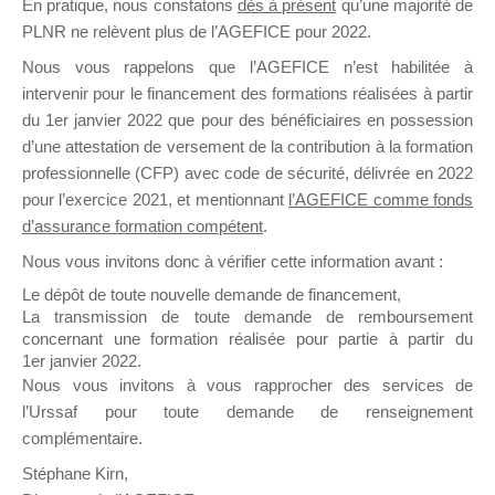
En pratique, nous constatons
dès à présent
qu’une majorité de
il y a un mois
PLNR ne relèvent plus de l’AGEFICE pour 2022.
Nous vous rappelons que l’AGEFICE n’est habilitée à
intervenir pour le financement des formations réalisées à partir
du 1er janvier 2022 que pour des bénéficiaires en possession
d’une attestation de versement de la contribution à la formation
professionnelle (CFP) avec code de sécurité, délivrée en 2022
Ce groupe est destiné aux Organismes de
pour l’exercice 2021, et mentionnant
l’AGEFICE comme fonds
Formation qui souhaitent répondre à l’Appel à
d’assurance formation compétent
.
Propositions Mallette du Dirigeant.
Nous vous invitons donc à vérifier cette information avant :
Ce groupe propose un forum dédié au support
Le dépôt de toute nouvelle demande de financement,
sur lequel il est possible de laisser un message
La transmission de toute demande de remboursement
ou poser une question.
concernant une formation réalisée pour partie à partir du
1er janvier 2022.
NB : Il est nécessaire d’être
inscrit(e)
pour
Nous vous invitons à vous rapprocher des services de
pouvoir rejoindre ce groupe
l’Urssaf pour toute demande de renseignement
complémentaire.
Stéphane Kirn,