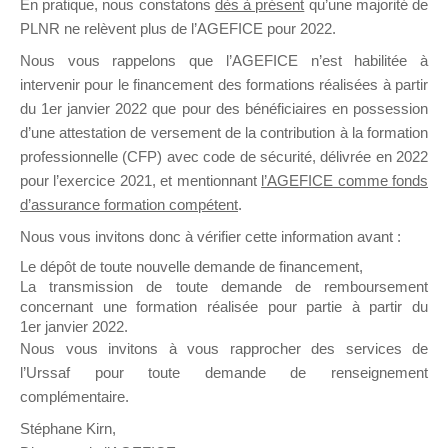
En pratique, nous constatons
dès à présent
qu’une majorité de
il y a un mois
PLNR ne relèvent plus de l’AGEFICE pour 2022.
Nous vous rappelons que l’AGEFICE n’est habilitée à
intervenir pour le financement des formations réalisées à partir
du 1er janvier 2022 que pour des bénéficiaires en possession
d’une attestation de versement de la contribution à la formation
professionnelle (CFP) avec code de sécurité, délivrée en 2022
Ce groupe est destiné aux Organismes de
pour l’exercice 2021, et mentionnant
l’AGEFICE comme fonds
Formation qui souhaitent répondre à l’Appel à
d’assurance formation compétent
.
Propositions Mallette du Dirigeant.
Nous vous invitons donc à vérifier cette information avant :
Ce groupe propose un forum dédié au support
Le dépôt de toute nouvelle demande de financement,
sur lequel il est possible de laisser un message
La transmission de toute demande de remboursement
ou poser une question.
concernant une formation réalisée pour partie à partir du
1er janvier 2022.
NB : Il est nécessaire d’être
inscrit(e)
pour
Nous vous invitons à vous rapprocher des services de
pouvoir rejoindre ce groupe
l’Urssaf pour toute demande de renseignement
complémentaire.
Stéphane Kirn,