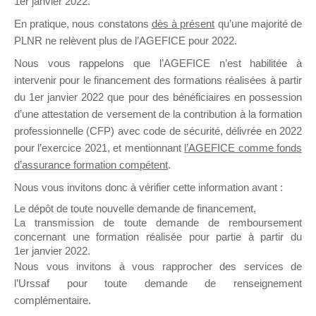
1er janvier 2022.
il y a un mois
En pratique, nous constatons
dès à présent
qu’une majorité de
PLNR ne relèvent plus de l’AGEFICE pour 2022.
Nous vous rappelons que l’AGEFICE n’est habilitée à
intervenir pour le financement des formations réalisées à partir
du 1er janvier 2022 que pour des bénéficiaires en possession
d’une attestation de versement de la contribution à la formation
Ce groupe est destiné aux Organismes de
professionnelle (CFP) avec code de sécurité, délivrée en 2022
Formation qui souhaitent répondre à l’Appel à
pour l’exercice 2021, et mentionnant
l’AGEFICE comme fonds
Propositions Mallette du Dirigeant.
d’assurance formation compétent
.
Ce groupe propose un forum dédié au support
Nous vous invitons donc à vérifier cette information avant :
sur lequel il est possible de laisser un message
Le dépôt de toute nouvelle demande de financement,
ou poser une question.
La transmission de toute demande de remboursement
concernant une formation réalisée pour partie à partir du
NB : Il est nécessaire d’être
inscrit(e)
pour
1er janvier 2022.
pouvoir rejoindre ce groupe
Nous vous invitons à vous rapprocher des services de
l’Urssaf pour toute demande de renseignement
complémentaire.