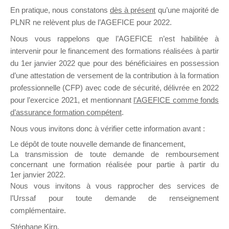
En pratique, nous constatons
dès à présent
qu’une majorité de
il y a un mois
PLNR ne relèvent plus de l’AGEFICE pour 2022.
Nous vous rappelons que l’AGEFICE n’est habilitée à
intervenir pour le financement des formations réalisées à partir
du 1er janvier 2022 que pour des bénéficiaires en possession
d’une attestation de versement de la contribution à la formation
Ce groupe est destiné aux Organismes de
professionnelle (CFP) avec code de sécurité, délivrée en 2022
Formation qui souhaitent répondre à l’Appel à
pour l’exercice 2021, et mentionnant
l’AGEFICE comme fonds
Propositions Mallette du Dirigeant.
d’assurance formation compétent
.
Nous vous invitons donc à vérifier cette information avant :
Ce groupe propose un forum dédié au support
sur lequel il est possible de laisser un message
Le dépôt de toute nouvelle demande de financement,
ou poser une question.
La transmission de toute demande de remboursement
concernant une formation réalisée pour partie à partir du
NB : Il est nécessaire d’être
inscrit(e)
pour
1er janvier 2022.
pouvoir rejoindre ce groupe
Nous vous invitons à vous rapprocher des services de
l’Urssaf pour toute demande de renseignement
complémentaire.
Stéphane Kirn,