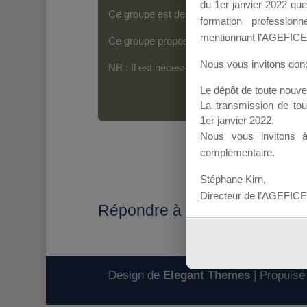
du 1er janvier 2022 que
Ce groupe est destiné aux Organismes de For
formation professio
mentionnant
l’AGEFICE
Ce groupe propose un forum dédié au support
Nous vous invitons donc 
NB : Il est nécessaire d’être
inscrit(e)
pour p
Le dépôt de toute nouv
La transmission de to
1er janvier 2022.
Nous vous invitons 
complémentaire.
Stéphane Kirn,
Directeur de l’AGEFICE
Répondre à : Contenu du dos
Design de
Elegant Themes
| Propulsé