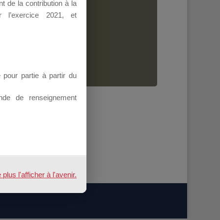
 de la contribution à la
Dirigeant.
 l’exercice 2021, et
ion.
our partie à partir du
nde de renseignement
us l'afficher à l'avenir.