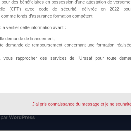
 pour des bénéficiaires en possession d’une attestation de versement
mation qui souhaitent répondre à l’Appel à Propositions Mallette du 
nnelle (CFP) avec code de sécurité, délivrée en 2022 pour
 comme fonds d’assurance formation compétent
.
 sur lequel il est possible de laisser un message ou poser une quest
à vérifier cette information avant :
ouvoir rejoindre ce groupe
elle demande de financement,
ute demande de remboursement concernant une formation réalisée p
à vous rapprocher des services de l’Urssaf pour toute dema
Accueil
Forum
sier de candidature
J'ai pris connaissance du message et je ne souhaite pl
 par
WordPress