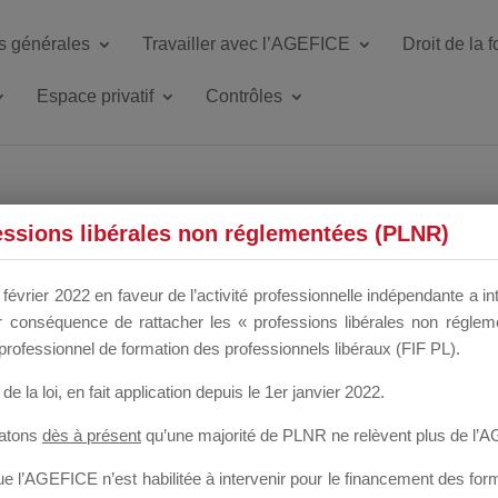
s générales
Travailler avec l’AGEFICE
Droit de la 
Espace privatif
Contrôles
ETTE DU DIR
essions libérales non réglementées (PLNR)
février 2022 en faveur de l’activité professionnelle indépendante a in
our conséquence de rattacher les « professions libérales non régl
 a un mois
professionnel de formation des professionnels libéraux (FIF PL).
de la loi
, en fait application depuis le 1er janvier 2022.
tatons
dès à présent
qu’une majorité de PLNR ne relèvent plus de l’
 l’AGEFICE n’est habilitée à intervenir pour le financement des forma