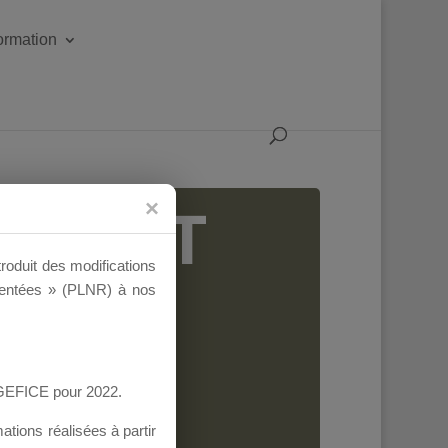
formation
IGEANT
troduit des modifications
ementées » (PLNR) à nos
AGEFICE pour 2022.
tions réalisées à partir