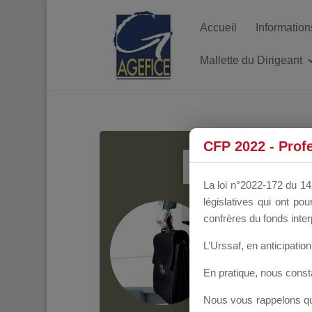
Accueil
Information
Mallette du Dirigeant
MALL
CFP 2022 - Prof
La loi n°2022-172 du 14 
législatives qui ont p
Groupe Public
il y
confrères du fonds inter
L’Urssaf,
en anticipation 
En pratique, nous cons
Nous vous rappelons que