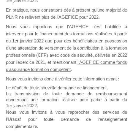
1er janvier 2022.
il y a un mois
En pratique, nous constatons
dès à présent
qu’une majorité de
PLNR ne relèvent plus de l’AGEFICE pour 2022.
Nous vous rappelons que l’AGEFICE n’est habilitée à
intervenir pour le financement des formations réalisées à partir
du 1er janvier 2022 que pour des bénéficiaires en possession
d’une attestation de versement de la contribution à la formation
Ce groupe est destiné aux Organismes de
professionnelle (CFP) avec code de sécurité, délivrée en 2022
Formation qui souhaitent répondre à l’Appel à
pour l’exercice 2021, et mentionnant
l’AGEFICE comme fonds
Propositions Mallette du Dirigeant.
d’assurance formation compétent
.
Ce groupe propose un forum dédié au support
Nous vous invitons donc à vérifier cette information avant :
sur lequel il est possible de laisser un message
Le dépôt de toute nouvelle demande de financement,
ou poser une question.
La transmission de toute demande de remboursement
concernant une formation réalisée pour partie à partir du
NB : Il est nécessaire d’être
inscrit(e)
pour
1er janvier 2022.
pouvoir rejoindre ce groupe
Nous vous invitons à vous rapprocher des services de
l’Urssaf pour toute demande de renseignement
complémentaire.