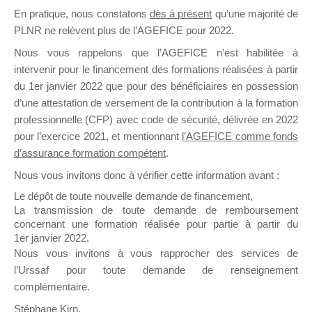
En pratique, nous constatons
dès à présent
qu’une majorité de
il y a un mois
PLNR ne relèvent plus de l’AGEFICE pour 2022.
Nous vous rappelons que l’AGEFICE n’est habilitée à
intervenir pour le financement des formations réalisées à partir
du 1er janvier 2022 que pour des bénéficiaires en possession
d’une attestation de versement de la contribution à la formation
Ce groupe est destiné aux Organismes de
professionnelle (CFP) avec code de sécurité, délivrée en 2022
Formation qui souhaitent répondre à l’Appel à
pour l’exercice 2021, et mentionnant
l’AGEFICE comme fonds
Propositions Mallette du Dirigeant.
d’assurance formation compétent
.
Nous vous invitons donc à vérifier cette information avant :
Ce groupe propose un forum dédié au support
sur lequel il est possible de laisser un message
Le dépôt de toute nouvelle demande de financement,
ou poser une question.
La transmission de toute demande de remboursement
concernant une formation réalisée pour partie à partir du
NB : Il est nécessaire d’être
inscrit(e)
pour
1er janvier 2022.
pouvoir rejoindre ce groupe
Nous vous invitons à vous rapprocher des services de
l’Urssaf pour toute demande de renseignement
complémentaire.
Stéphane Kirn,