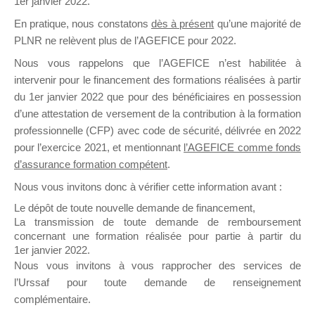
1er janvier 2022.
il y a un mois
En pratique, nous constatons
dès à présent
qu’une majorité de
PLNR ne relèvent plus de l’AGEFICE pour 2022.
Nous vous rappelons que l’AGEFICE n’est habilitée à
intervenir pour le financement des formations réalisées à partir
du 1er janvier 2022 que pour des bénéficiaires en possession
d’une attestation de versement de la contribution à la formation
Ce groupe est destiné aux Organismes de
professionnelle (CFP) avec code de sécurité, délivrée en 2022
Formation qui souhaitent répondre à l’Appel à
pour l’exercice 2021, et mentionnant
l’AGEFICE comme fonds
Propositions Mallette du Dirigeant.
d’assurance formation compétent
.
Ce groupe propose un forum dédié au support
Nous vous invitons donc à vérifier cette information avant :
sur lequel il est possible de laisser un message
Le dépôt de toute nouvelle demande de financement,
ou poser une question.
La transmission de toute demande de remboursement
concernant une formation réalisée pour partie à partir du
NB : Il est nécessaire d’être
inscrit(e)
pour
1er janvier 2022.
pouvoir rejoindre ce groupe
Nous vous invitons à vous rapprocher des services de
l’Urssaf pour toute demande de renseignement
complémentaire.